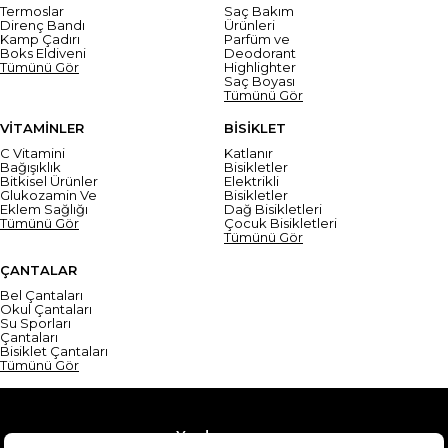
Termoslar
Saç Bakım
Direnç Bandı
Ürünleri
Kamp Çadırı
Parfüm ve
Boks Eldiveni
Deodorant
Tümünü Gör
Highlighter
Saç Boyası
Tümünü Gör
VİTAMİNLER
BİSİKLET
C Vitamini
Katlanır
Bağışıklık
Bisikletler
Bitkisel Ürünler
Elektrikli
Glukozamin Ve
Bisikletler
Eklem Sağlığı
Dağ Bisikletleri
Tümünü Gör
Çocuk Bisikletleri
Tümünü Gör
ÇANTALAR
Bel Çantaları
Okul Çantaları
Su Sporları
Çantaları
Bisiklet Çantaları
Tümünü Gör
Yardım