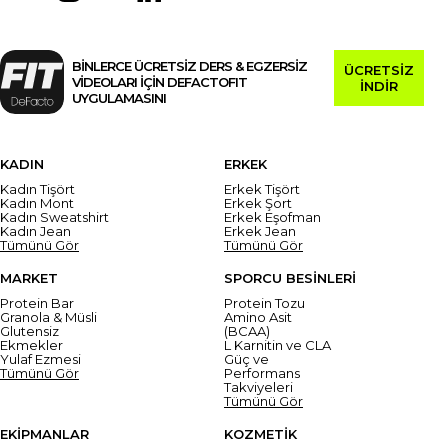
BİNLERCE ÜCRETSİZ DERS & EGZERSİZ
ÜCRETSİZ
VİDEOLARI İÇİN DEFACTOFIT
İNDİR
UYGULAMASINI
KADIN
ERKEK
Kadın Tişört
Erkek Tişört
Kadın Mont
Erkek Şort
Kadın Sweatshirt
Erkek Eşofman
Kadın Jean
Erkek Jean
Tümünü Gör
Tümünü Gör
MARKET
SPORCU BESİNLERİ
Protein Bar
Protein Tozu
Granola & Müsli
Amino Asit
Glutensiz
(BCAA)
Ekmekler
L Karnitin ve CLA
Yulaf Ezmesi
Güç ve
Tümünü Gör
Performans
Takviyeleri
Tümünü Gör
EKİPMANLAR
KOZMETİK