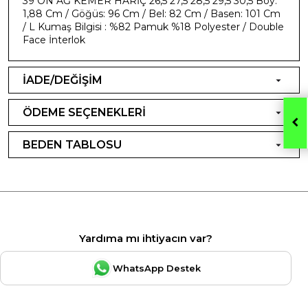
39 ÖN AĞ KEMER HARİÇ 26,5 27,5 28,5 29,5 30,5 Boy:
1,88 Cm / Göğüs: 96 Cm / Bel: 82 Cm / Basen: 101 Cm
/ L Kumaş Bilgisi : %82 Pamuk %18 Polyester / Double
Face İnterlok
İADE/DEĞİŞİM
ÖDEME SEÇENEKLERİ
BEDEN TABLOSU
Yardıma mı ihtiyacın var?
WhatsApp Destek