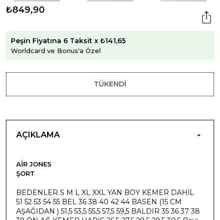
₺849,90
Peşin Fiyatına 6 Taksit x ₺141,65
Worldcard ve Bonus'a Özel
TÜKENDI
AÇIKLAMA
AIR JONES
ŞORT
BEDENLER S M L XL XXL YAN BOY KEMER DAHİL
51 52 53 54 55 BEL 36 38 40 42 44 BASEN (15 CM
AŞAĞIDAN ) 51,5 53,5 55,5 57,5 59,5 BALDIR 35 36 37 38