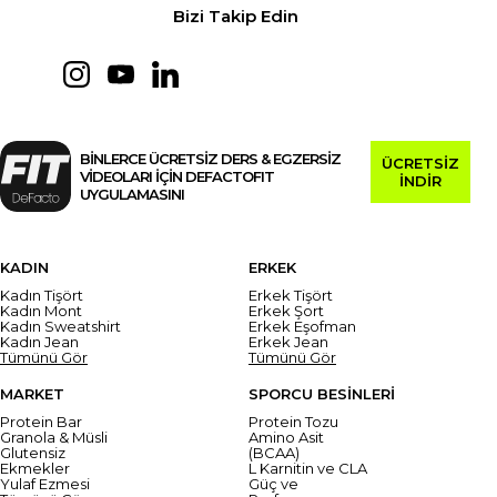
Bizi Takip Edin
BİNLERCE ÜCRETSİZ DERS & EGZERSİZ
ÜCRETSİZ
VİDEOLARI İÇİN DEFACTOFIT
İNDİR
UYGULAMASINI
KADIN
ERKEK
Kadın Tişört
Erkek Tişört
Kadın Mont
Erkek Şort
Kadın Sweatshirt
Erkek Eşofman
Kadın Jean
Erkek Jean
Tümünü Gör
Tümünü Gör
MARKET
SPORCU BESİNLERİ
Protein Bar
Protein Tozu
Granola & Müsli
Amino Asit
Glutensiz
(BCAA)
Ekmekler
L Karnitin ve CLA
Yulaf Ezmesi
Güç ve