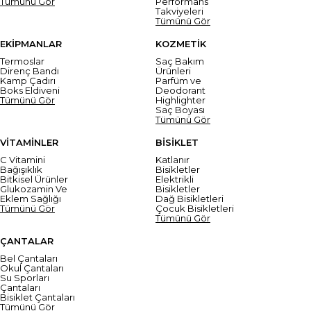
Tümünü Gör
Performans
Takviyeleri
Tümünü Gör
EKİPMANLAR
KOZMETİK
Termoslar
Saç Bakım
Direnç Bandı
Ürünleri
Kamp Çadırı
Parfüm ve
Boks Eldiveni
Deodorant
Tümünü Gör
Highlighter
Saç Boyası
Tümünü Gör
VİTAMİNLER
BİSİKLET
C Vitamini
Katlanır
Bağışıklık
Bisikletler
Bitkisel Ürünler
Elektrikli
Glukozamin Ve
Bisikletler
Eklem Sağlığı
Dağ Bisikletleri
Tümünü Gör
Çocuk Bisikletleri
Tümünü Gör
ÇANTALAR
Bel Çantaları
Okul Çantaları
Su Sporları
Çantaları
Bisiklet Çantaları
Tümünü Gör