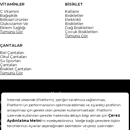
VİTAMİNLER
BİSİKLET
C Vitamini
Katlanır
Bağışıklık
Bisikletler
Bitkisel Ürünler
Elektrikli
Glukozamin Ve
Bisikletler
Eklem Sağlığı
Dağ Bisikletleri
Tümünü Gör
Çocuk Bisikletleri
Tümünü Gör
ÇANTALAR
Bel Çantaları
Okul Çantaları
Su Sporları
Çantaları
Bisiklet Çantaları
Tümünü Gör
Yardım
Mesafeli Satış Sözleşmesi
Teslimat Bilgisi
Gizlilik Sözleşmesi
Şartlar & Koşullar
Ürünümü nasıl iade
Hakkımızda
edebilirim?