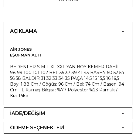
AÇIKLAMA
AIR JONES
EŞOFMAN ALTI
BEDENLER S M L XL XXL YAN BOY KEMER DAHİL
98 99 100 101 102 BEL 35 37 39 41 43 BASEN 50 52 54
56 58 BALDIR 31 32 33 34 35 PAÇA 14,5 15 15,5 16 16,5
Boy: 1.88 Cm / Göğüs: 96 Cm / Bel: 74 Cm / Basen: 94
Cm - L Kumaş Bilgisi : %77 Polyester %23 Pamuk /
Kral Pike
İADE/DEĞİŞİM
ÖDEME SEÇENEKLERİ