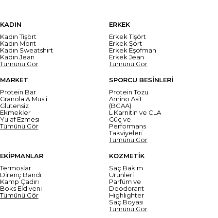
KADIN
ERKEK
Kadın Tişört
Erkek Tişört
Kadın Mont
Erkek Şort
Kadın Sweatshirt
Erkek Eşofman
Kadın Jean
Erkek Jean
Tümünü Gör
Tümünü Gör
MARKET
SPORCU BESİNLERİ
Protein Bar
Protein Tozu
Granola & Müsli
Amino Asit
Glutensiz
(BCAA)
Ekmekler
L Karnitin ve CLA
Yulaf Ezmesi
Güç ve
Tümünü Gör
Performans
Takviyeleri
Tümünü Gör
EKİPMANLAR
KOZMETİK
Termoslar
Saç Bakım
Direnç Bandı
Ürünleri
Kamp Çadırı
Parfüm ve
Boks Eldiveni
Deodorant
Tümünü Gör
Highlighter
Saç Boyası
Tümünü Gör