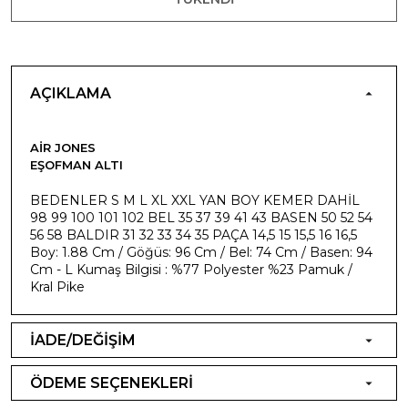
AÇIKLAMA
AIR JONES
EŞOFMAN ALTI
BEDENLER S M L XL XXL YAN BOY KEMER DAHİL
98 99 100 101 102 BEL 35 37 39 41 43 BASEN 50 52 54
56 58 BALDIR 31 32 33 34 35 PAÇA 14,5 15 15,5 16 16,5
Boy: 1.88 Cm / Göğüs: 96 Cm / Bel: 74 Cm / Basen: 94
Cm - L Kumaş Bilgisi : %77 Polyester %23 Pamuk /
Kral Pike
İADE/DEĞİŞİM
ÖDEME SEÇENEKLERİ