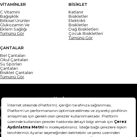
VİTAMİNLER
BİSİKLET
C Vitamini
Katlanır
Bağışıklık
Bisikletler
Bitkisel Ürünler
Elektrikli
Glukozamin Ve
Bisikletler
Eklem Sağlığı
Dağ Bisikletleri
Tümünü Gör
Çocuk Bisikletleri
Tümünü Gör
ÇANTALAR
Bel Çantaları
Okul Çantaları
Su Sporları
Çantaları
Bisiklet Çantaları
Tümünü Gör
Yardım
Mesafeli Satış Sözleşmesi
Teslimat Bilgisi
Gizlilik Sözleşmesi
Şartlar & Koşullar
Ürünümü nasıl iade
Hakkımızda
edebilirim?