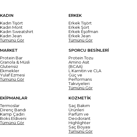
KADIN
ERKEK
Kadın Tişört
Erkek Tişört
Kadın Mont
Erkek Şort
Kadın Sweatshirt
Erkek Eşofman
Kadın Jean
Erkek Jean
Tümünü Gör
Tümünü Gör
MARKET
SPORCU BESİNLERİ
Protein Bar
Protein Tozu
Granola & Müsli
Amino Asit
Glutensiz
(BCAA)
Ekmekler
L Karnitin ve CLA
Yulaf Ezmesi
Güç ve
Tümünü Gör
Performans
Takviyeleri
Tümünü Gör
EKİPMANLAR
KOZMETİK
Termoslar
Saç Bakım
Direnç Bandı
Ürünleri
Kamp Çadırı
Parfüm ve
Boks Eldiveni
Deodorant
Tümünü Gör
Highlighter
Saç Boyası
Tümünü Gör