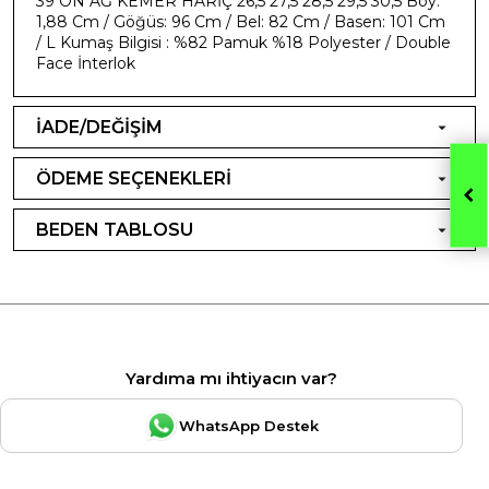
39 ÖN AĞ KEMER HARİÇ 26,5 27,5 28,5 29,5 30,5 Boy:
1,88 Cm / Göğüs: 96 Cm / Bel: 82 Cm / Basen: 101 Cm
/ L Kumaş Bilgisi : %82 Pamuk %18 Polyester / Double
Face İnterlok
İADE/DEĞİŞİM
ÖDEME SEÇENEKLERİ
BEDEN TABLOSU
Yardıma mı ihtiyacın var?
WhatsApp Destek