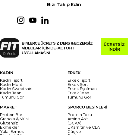
Bizi Takip Edin
BİNLERCE ÜCRETSİZ DERS & EGZERSİZ
ÜCRETSİZ
VİDEOLARI İÇİN DEFACTOFIT
İNDİR
UYGULAMASINI
KADIN
ERKEK
Kadın Tişört
Erkek Tişört
Kadın Mont
Erkek Şort
Kadın Sweatshirt
Erkek Eşofman
Kadın Jean
Erkek Jean
Tümünü Gör
Tümünü Gör
MARKET
SPORCU BESİNLERİ
Protein Bar
Protein Tozu
Granola & Müsli
Amino Asit
Glutensiz
(BCAA)
Ekmekler
L Karnitin ve CLA
Yulaf Ezmesi
Güç ve