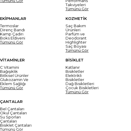
Tümünü Gör
Performans
Takviyeleri
Tümünü Gör
EKİPMANLAR
KOZMETİK
Termoslar
Saç Bakım
Direnç Bandı
Ürünleri
Kamp Çadırı
Parfüm ve
Boks Eldiveni
Deodorant
Tümünü Gör
Highlighter
Saç Boyası
Tümünü Gör
VİTAMİNLER
BİSİKLET
C Vitamini
Katlanır
Bağışıklık
Bisikletler
Bitkisel Ürünler
Elektrikli
Glukozamin Ve
Bisikletler
Eklem Sağlığı
Dağ Bisikletleri
Tümünü Gör
Çocuk Bisikletleri
Tümünü Gör
ÇANTALAR
Bel Çantaları
Okul Çantaları
Su Sporları
Çantaları
Bisiklet Çantaları
Tümünü Gör