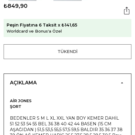
₺849,90
Peşin Fiyatına 6 Taksit x ₺141,65
Worldcard ve Bonus'a Özel
TÜKENDI
AÇIKLAMA
AIR JONES
ŞORT
BEDENLER S M L XL XXL YAN BOY KEMER DAHİL
51 52 53 54 55 BEL 36 38 40 42 44 BASEN (15 CM
AŞAĞIDAN ) 51,5 53,5 55,5 57,5 59,5 BALDIR 35 36 37 38