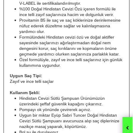
V-LABEL ile sertifikalandırılmıştır.
%100 Doğal Hindistan Cevizi Özü içeren formülü ile 
ince telli zayıf saçlarınıza hacim ve dolgunluk verir. 
Provitamin B5 ile saç ve saç köklerinize derinlemesine 
nüfuz ederek düzeltme sağlar ve kalınlaşmasına 
yardımcı olur. 
Formülündeki Hindistan cevizi özü ve doğal aktifler 
sayesinde saçlarınızı ağırlaştırmadan doğal nem 
dengesini korur, saç kırıklarını ve kopmaların önüne 
geçmede yardımcı olurken saçlarınıza parlaklık katar. 
Özel formülüyle, zayıf ve ince telli saçlarınız için günlük 
kullanımına uygundur. 
Uygun Saç Tipi:
Zayıf ve ince telli saçlar
Kullanım Şekli:
Hindistan Cevizi Sütlü Şampuan Ürünümüzün 
üzerindeki şeffaf güvenlik kapağını çıkarınız.
Pompayı ok yönünde çevirerek açınız.
Uygun bir miktar Eyüp Sabri Tuncer Doğal Hindistan 
Cevizi Sütlü Şampuanı avucunuza alıp saç diplerinize 
nazikçe masaj yaparak, köpürtünüz.
Bol su ile durulayınız. 