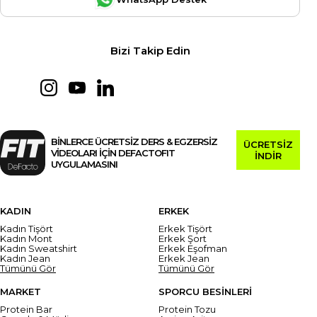
Bizi Takip Edin
BİNLERCE ÜCRETSİZ DERS & EGZERSİZ
ÜCRETSİZ
VİDEOLARI İÇİN DEFACTOFIT
İNDİR
UYGULAMASINI
KADIN
ERKEK
Kadın Tişört
Erkek Tişört
Kadın Mont
Erkek Şort
Kadın Sweatshirt
Erkek Eşofman
Kadın Jean
Erkek Jean
Tümünü Gör
Tümünü Gör
MARKET
SPORCU BESİNLERİ
Protein Bar
Protein Tozu