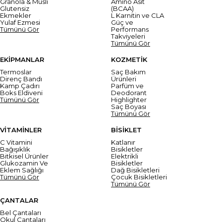
Granola & Müsli
Amino Asit
Glutensiz
(BCAA)
Ekmekler
L Karnitin ve CLA
Yulaf Ezmesi
Güç ve
Tümünü Gör
Performans
Takviyeleri
Tümünü Gör
EKİPMANLAR
KOZMETİK
Termoslar
Saç Bakım
Direnç Bandı
Ürünleri
Kamp Çadırı
Parfüm ve
Boks Eldiveni
Deodorant
Tümünü Gör
Highlighter
Saç Boyası
Tümünü Gör
VİTAMİNLER
BİSİKLET
C Vitamini
Katlanır
Bağışıklık
Bisikletler
Bitkisel Ürünler
Elektrikli
Glukozamin Ve
Bisikletler
Eklem Sağlığı
Dağ Bisikletleri
Tümünü Gör
Çocuk Bisikletleri
Tümünü Gör
ÇANTALAR
Bel Çantaları
Okul Çantaları