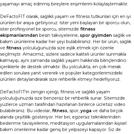
yaşamayı amaç edinmiş bireylere erişimlerini kolaylaştırmaktır.
DeFactoFIT olarak, sağlıklı yaşam ve fitness tutkunları için en iyi
ürünleri bir araya getiriyoruz. İster yeni başlayan bir sporcu olun,
ister profesyonel bir sporcu, sitemizde
fitness
ekipmanlarından
besin takviyelerine,
spor giyimden
sağlık ve
bakım ürünlerine kadar her şeyi bulabilirsiniz. Her bir ürün, sağlık
ve
fitness
yolculuğunuzda size eşlik etmek için özenle
seçilmiştir. Amacımız, sizlere sadece kaliteli ürünler sunmakla
kalmayıp, aynı zamanda sağlıklı yaşam hakkında bilinçlendirici
içeriklerle de destek olmaktır. Bu yolculukta, en çok merak
edilen sorulara yanıt vererek ve popüler kategorilerimizdeki
ürünleri detaylandırarak size rehberlik etmeyi hedefliyoruz.
DeFactoFIT'in zengin içeriği, fitness ve sağlıklı yaşam
yolculuğunuzda size benzersiz bir rehberlik sunar. Sitemizde
yüzlerce uzman tarafından hazırlanan binlerce ücretsiz video
bulabilirsiniz. Bu videolar,
fitness
, spor,
yoga
ve daha birçok
alanda çeşitlilik gösteriyor. Her biri, egzersiz tekniklerinden
beslenme tavsiyelerine, meditasyon uygulamalarından kişisel
bakım önerilerine kadar geniş bir yelpazeyi kapsıyor. Siz de