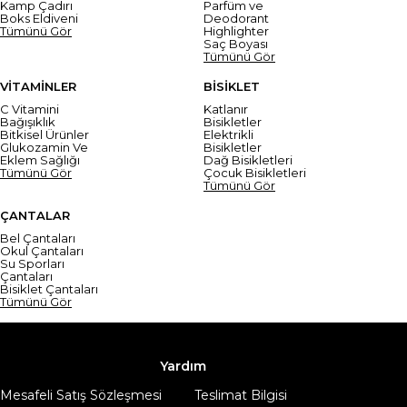
Kamp Çadırı
Parfüm ve
Boks Eldiveni
Deodorant
Tümünü Gör
Highlighter
Saç Boyası
Tümünü Gör
VİTAMİNLER
BİSİKLET
C Vitamini
Katlanır
Bağışıklık
Bisikletler
Bitkisel Ürünler
Elektrikli
Glukozamin Ve
Bisikletler
Eklem Sağlığı
Dağ Bisikletleri
Tümünü Gör
Çocuk Bisikletleri
Tümünü Gör
ÇANTALAR
Bel Çantaları
Okul Çantaları
Su Sporları
Çantaları
Bisiklet Çantaları
Tümünü Gör
Yardım
Mesafeli Satış Sözleşmesi
Teslimat Bilgisi