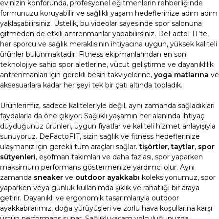
evinizin konforunda, profesyonel eğitmenlerin rehberliğinde
formunuzu koruyabilir ve sağlıklı yaşam hedeflerinize adım adım
yaklaşabilirsiniz. Üstelik, bu videolar sayesinde spor salonuna
gitmeden de etkili antrenmanlar yapabilirsiniz.
DeFactoFIT'te,
her sporcu ve sağlık meraklısının ihtiyacına uygun, yüksek kaliteli
ürünler bulunmaktadır. Fitness ekipmanlarından en son
teknolojiye sahip spor aletlerine, vücut geliştirme ve dayanıklılık
antrenmanları için gerekli besin takviyelerine,
yoga matlarına
ve
aksesuarlara kadar her şeyi tek bir çatı altında topladık.
Ürünlerimiz, sadece kaliteleriyle değil, aynı zamanda sağladıkları
faydalarla da öne çıkıyor. Sağlıklı yaşamın her alanında ihtiyaç
duyduğunuz ürünleri, uygun fiyatlar ve kaliteli hizmet anlayışıyla
sunuyoruz. DeFactoFIT, sizin sağlık ve fitness hedeflerinize
ulaşmanız için gerekli tüm araçları sağlar.
tişörtler
,
taytlar
,
spor
sütyenleri
, eşofman takımları ve daha fazlası, spor yaparken
maksimum performans göstermenize yardımcı olur. Aynı
zamanda
sneaker
ve
outdoor ayakkabı
koleksiyonumuz, spor
yaparken veya günlük kullanımda şıklık ve rahatlığı bir araya
getirir. Dayanıklı ve ergonomik tasarımlarıyla outdoor
ayakkabılarımız, doğa yürüyüşleri ve zorlu hava koşullarına karşı
üstün performans sunar.
Sağlıklı yaşam yolculuğunuzda