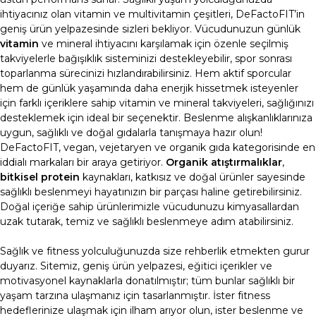
ihtiyacınız olan vitamin ve
multivitamin
çeşitleri, DeFactoFIT’in
geniş ürün yelpazesinde sizleri bekliyor. Vücudunuzun günlük
vitamin
ve mineral ihtiyacını karşılamak için özenle seçilmiş
takviyelerle bağışıklık sisteminizi destekleyebilir, spor sonrası
toparlanma sürecinizi hızlandırabilirsiniz. Hem aktif sporcular
hem de günlük yaşamında daha enerjik hissetmek isteyenler
için farklı içeriklere sahip
vitamin
ve mineral takviyeleri, sağlığınızı
desteklemek için ideal bir seçenektir.
Beslenme alışkanlıklarınıza
uygun, sağlıklı ve doğal gıdalarla tanışmaya hazır olun!
DeFactoFIT, vegan, vejetaryen ve
organik gıda
kategorisinde en
iddialı markaları bir araya getiriyor.
Organik atıştırmalıklar
,
bitkisel protein
kaynakları, katkısız ve doğal ürünler sayesinde
sağlıklı beslenmeyi hayatınızın bir parçası haline getirebilirsiniz.
Doğal içeriğe sahip ürünlerimizle vücudunuzu kimyasallardan
uzak tutarak, temiz ve sağlıklı beslenmeye adım atabilirsiniz.
Sağlık ve fitness yolculuğunuzda size rehberlik etmekten gurur
duyarız. Sitemiz, geniş ürün yelpazesi, eğitici içerikler ve
motivasyonel kaynaklarla donatılmıştır; tüm bunlar sağlıklı bir
yaşam tarzına ulaşmanız için tasarlanmıştır. İster fitness
hedeflerinize ulaşmak için ilham arıyor olun, ister beslenme ve