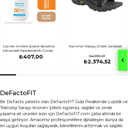
Garnier Ambre Solaire Sensitive
Karrimor Nassau Erkek Sandalet
Advanced Hipoalerjenik Güneş
Koruyucu Sprey SPF50+ 150 ml
₺407,00
₺4.999,01
₺2.374,52
DeFactoFIT
Bir DeFacto yatırımı olan DeFactoFIT Gıda Perakende Lojistik ve
Teknoloji Sanayi Anonim Şirketi egzersiz, sağlıklı ve zinde
yaşama ait ürünleri sizin için DeFactoFIT.com çatısı altında bir
araya getiriyor. Amacımız profesyonellere dijitalleşen dünya da
en uygun koşulları sağlayarak, bilinirliklerini arttırmak ve sağlıklı