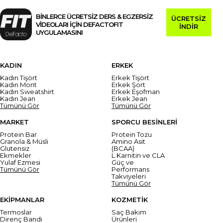
BİNLERCE ÜCRETSİZ DERS & EGZERSİZ
ÜCRETSİZ
VİDEOLARI İÇİN DEFACTOFIT
İNDİR
UYGULAMASINI
KADIN
ERKEK
Kadın Tişört
Erkek Tişört
Kadın Mont
Erkek Şort
Kadın Sweatshirt
Erkek Eşofman
Kadın Jean
Erkek Jean
Tümünü Gör
Tümünü Gör
MARKET
SPORCU BESİNLERİ
Protein Bar
Protein Tozu
Granola & Müsli
Amino Asit
Glutensiz
(BCAA)
Ekmekler
L Karnitin ve CLA
Yulaf Ezmesi
Güç ve
Tümünü Gör
Performans
Takviyeleri
Tümünü Gör
EKİPMANLAR
KOZMETİK
Termoslar
Saç Bakım
Direnç Bandı
Ürünleri