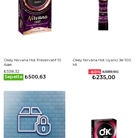
Okey Nirvana Hot Prezervatif 10
Okey Nirvana Hot Uyarıcı Jel 100
Adet
Ml
₺538,32
₺589,90
-60%
₺500,63
Sepette
₺235,00