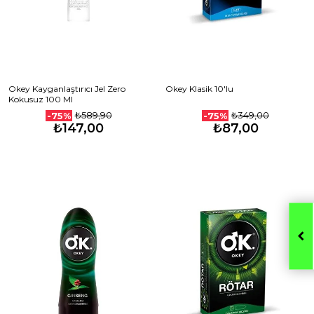
Okey Kayganlaştırıcı Jel Zero
Okey Klasik 10'lu
Kokusuz 100 Ml
₺589,90
₺349,00
-75%
-75%
₺147,00
₺87,00