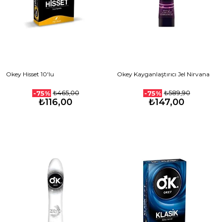
Okey Hisset 10'lu
Okey Kayganlaştırıcı Jel Nirvana
₺465,00
₺589,90
-75%
-75%
₺116,00
₺147,00