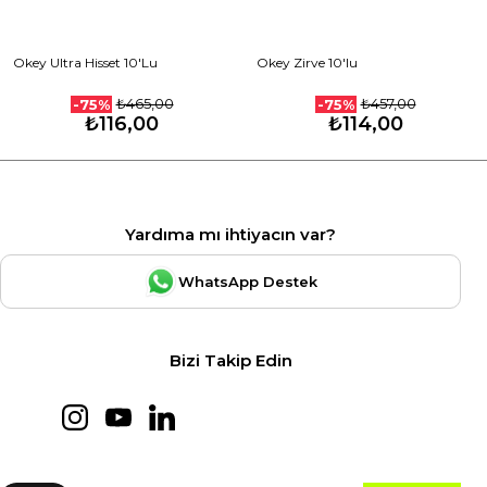
Okey Ultra Hisset 10'Lu
Okey Zirve 10'lu
₺465,00
₺457,00
-75%
-75%
₺116,00
₺114,00
Yardıma mı ihtiyacın var?
WhatsApp Destek
Bizi Takip Edin