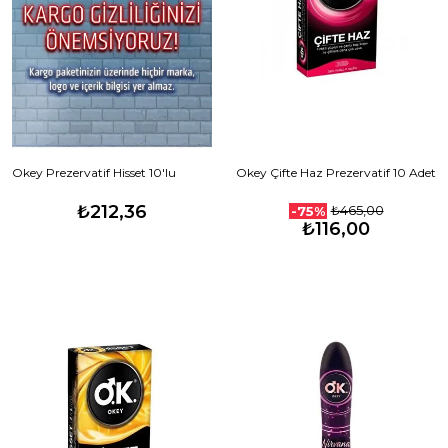
Okey Prezervatif Hisset 10'lu
Okey Çifte Haz Prezervatif 10 Adet
₺212,36
₺465,00
-75%
₺116,00