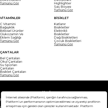
Tümünü Gör
Highlighter
Saç Boyası
Tümünü Gör
VİTAMİNLER
BİSİKLET
C Vitamini
Katlanır
Bağışıklık
Bisikletler
Bitkisel Ürünler
Elektrikli
Glukozamin Ve
Bisikletler
Eklem Sağlığı
Dağ Bisikletleri
Tümünü Gör
Çocuk Bisikletleri
Tümünü Gör
ÇANTALAR
Bel Çantaları
Okul Çantaları
Su Sporları
Çantaları
Bisiklet Çantaları
Tümünü Gör
Yardım
Mesafeli Satış Sözleşmesi
Teslimat Bilgisi
Gizlilik Sözleşmesi
Şartlar & Koşullar