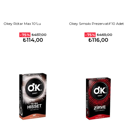
Okey Rötar Max 10'Lu
Okey Sımsıkı Prezervatif 10 Adet
₺457,00
₺465,00
-75%
-75%
₺114,00
₺116,00