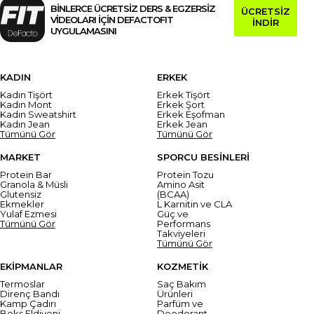
BİNLERCE ÜCRETSİZ DERS & EGZERSİZ
ÜCRETSİZ
VİDEOLARI İÇİN DEFACTOFIT
İNDİR
UYGULAMASINI
KADIN
ERKEK
Kadın Tişört
Erkek Tişört
Kadın Mont
Erkek Şort
Kadın Sweatshirt
Erkek Eşofman
Kadın Jean
Erkek Jean
Tümünü Gör
Tümünü Gör
MARKET
SPORCU BESİNLERİ
Protein Bar
Protein Tozu
Granola & Müsli
Amino Asit
Glutensiz
(BCAA)
Ekmekler
L Karnitin ve CLA
Yulaf Ezmesi
Güç ve
Tümünü Gör
Performans
Takviyeleri
Tümünü Gör
EKİPMANLAR
KOZMETİK
Termoslar
Saç Bakım
Direnç Bandı
Ürünleri
Kamp Çadırı
Parfüm ve
Boks Eldiveni
Deodorant