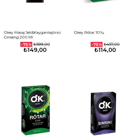
Okey Masaj Jeli&Kayganlaştırıcı
Okey Rötar 10'lu
Ginseng 200 Ml
₺599,00
₺457,00
-75%
-75%
₺149,00
₺114,00