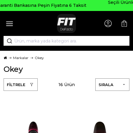
Seçili Ürünlerde ₺2000 Üzeri ₺200 İndirim Kodu:
sit
AGUSTOS200
0
Markalar
Okey
Okey
16 Ürün
FİLTRELE
SIRALA