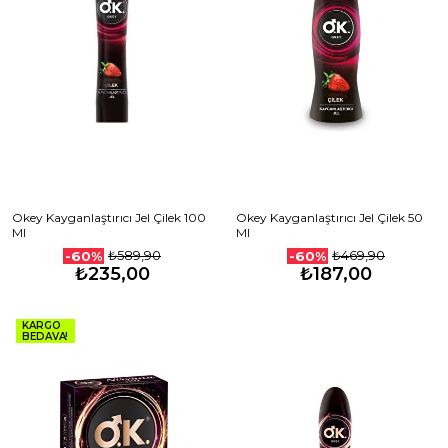
Okey Kayganlaştırıcı Jel Çilek 100
Okey Kayganlaştırıcı Jel Çilek 50
Ml
Ml
₺589,90
₺469,90
-60%
-60%
₺235,00
₺187,00
KARGO
BEDAVA!