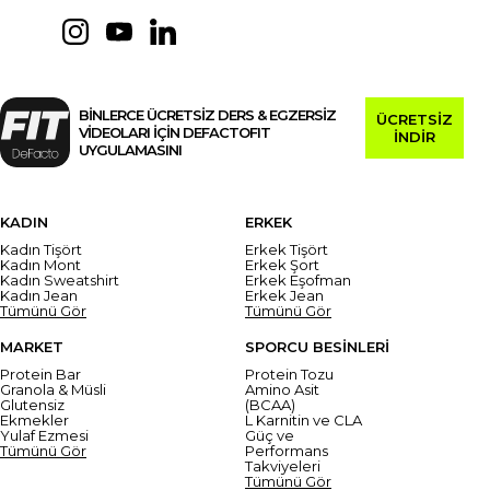
BİNLERCE ÜCRETSİZ DERS & EGZERSİZ
ÜCRETSİZ
VİDEOLARI İÇİN DEFACTOFIT
İNDİR
UYGULAMASINI
KADIN
ERKEK
Kadın Tişört
Erkek Tişört
Kadın Mont
Erkek Şort
Kadın Sweatshirt
Erkek Eşofman
Kadın Jean
Erkek Jean
Tümünü Gör
Tümünü Gör
MARKET
SPORCU BESİNLERİ
Protein Bar
Protein Tozu
Granola & Müsli
Amino Asit
Glutensiz
(BCAA)
Ekmekler
L Karnitin ve CLA
Yulaf Ezmesi
Güç ve
Tümünü Gör
Performans
Takviyeleri
Tümünü Gör