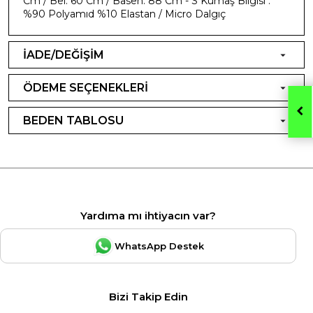
Cm / Bel: 60 Cm / Basen: 88 Cm - S Kumaş Bilgisi :
%90 Polyamıd %10 Elastan / Micro Dalgıç
İADE/DEĞİŞİM
ÖDEME SEÇENEKLERİ
BEDEN TABLOSU
Yardıma mı ihtiyacın var?
WhatsApp Destek
Bizi Takip Edin