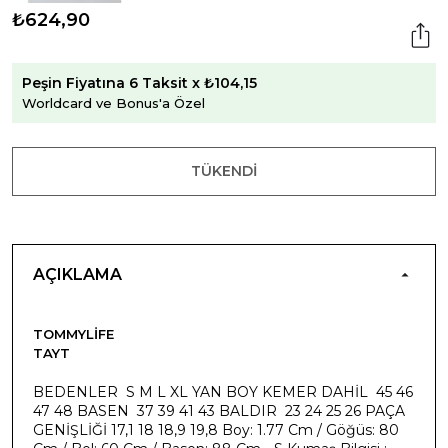
₺624,90
Peşin Fiyatına 6 Taksit x ₺104,15
Worldcard ve Bonus'a Özel
TÜKENDI
AÇIKLAMA
TOMMYLIFE
TAYT
BEDENLER S M L XL YAN BOY KEMER DAHİL 45 46
47 48 BASEN 37 39 41 43 BALDIR 23 24 25 26 PAÇA
GENİŞLİĞİ 17,1 18 18,9 19,8 Boy: 1.77 Cm / Göğüs: 80