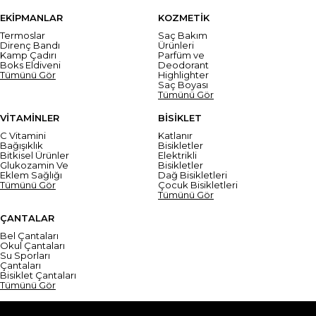
EKİPMANLAR
KOZMETİK
Termoslar
Saç Bakım
Direnç Bandı
Ürünleri
Kamp Çadırı
Parfüm ve
Boks Eldiveni
Deodorant
Tümünü Gör
Highlighter
Saç Boyası
Tümünü Gör
VİTAMİNLER
BİSİKLET
C Vitamini
Katlanır
Bağışıklık
Bisikletler
Bitkisel Ürünler
Elektrikli
Glukozamin Ve
Bisikletler
Eklem Sağlığı
Dağ Bisikletleri
Tümünü Gör
Çocuk Bisikletleri
Tümünü Gör
ÇANTALAR
Bel Çantaları
Okul Çantaları
Su Sporları
Çantaları
Bisiklet Çantaları
Tümünü Gör