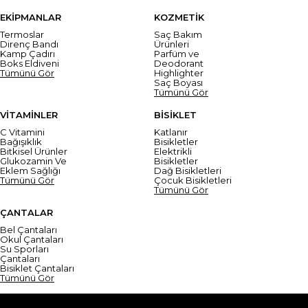
EKİPMANLAR
KOZMETİK
Termoslar
Saç Bakım
Direnç Bandı
Ürünleri
Kamp Çadırı
Parfüm ve
Boks Eldiveni
Deodorant
Tümünü Gör
Highlighter
Saç Boyası
Tümünü Gör
VİTAMİNLER
BİSİKLET
C Vitamini
Katlanır
Bağışıklık
Bisikletler
Bitkisel Ürünler
Elektrikli
Glukozamin Ve
Bisikletler
Eklem Sağlığı
Dağ Bisikletleri
Tümünü Gör
Çocuk Bisikletleri
Tümünü Gör
ÇANTALAR
Bel Çantaları
Okul Çantaları
Su Sporları
Çantaları
Bisiklet Çantaları
Tümünü Gör