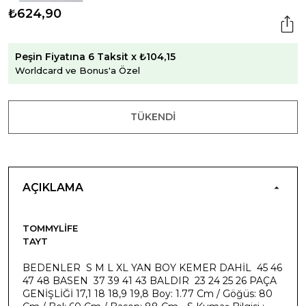
₺624,90
Peşin Fiyatına 6 Taksit x ₺104,15
Worldcard ve Bonus'a Özel
TÜKENDI
AÇIKLAMA
TOMMYLIFE
TAYT
BEDENLER S M L XL YAN BOY KEMER DAHİL 45 46
47 48 BASEN 37 39 41 43 BALDIR 23 24 25 26 PAÇA
GENİŞLİĞİ 17,1 18 18,9 19,8 Boy: 1.77 Cm / Göğüs: 80