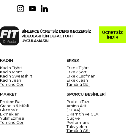
BİNLERCE ÜCRETSİZ DERS & EGZERSİZ
ÜCRETSİZ
VİDEOLARI İÇİN DEFACTOFIT
İNDİR
UYGULAMASINI
KADIN
ERKEK
Kadın Tişört
Erkek Tişört
Kadın Mont
Erkek Şort
Kadın Sweatshirt
Erkek Eşofman
Kadın Jean
Erkek Jean
Tümünü Gör
Tümünü Gör
MARKET
SPORCU BESİNLERİ
Protein Bar
Protein Tozu
Granola & Müsli
Amino Asit
Glutensiz
(BCAA)
Ekmekler
L Karnitin ve CLA
Yulaf Ezmesi
Güç ve
Tümünü Gör
Performans
Takviyeleri
Tümünü Gör