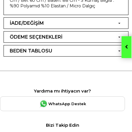
Cm / Bel: 60 Cm / Basen: 88 Cm - S Kumaş Bilgisi :
%90 Polyamıd %10 Elastan / Micro Dalgıç
İADE/DEĞİŞİM
ÖDEME SEÇENEKLERİ
BEDEN TABLOSU
Yardıma mı ihtiyacın var?
WhatsApp Destek
Bizi Takip Edin