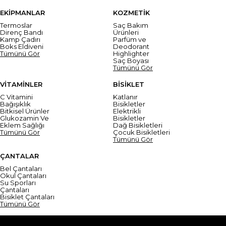
EKİPMANLAR
KOZMETİK
Termoslar
Saç Bakım
Direnç Bandı
Ürünleri
Kamp Çadırı
Parfüm ve
Boks Eldiveni
Deodorant
Tümünü Gör
Highlighter
Saç Boyası
Tümünü Gör
VİTAMİNLER
BİSİKLET
C Vitamini
Katlanır
Bağışıklık
Bisikletler
Bitkisel Ürünler
Elektrikli
Glukozamin Ve
Bisikletler
Eklem Sağlığı
Dağ Bisikletleri
Tümünü Gör
Çocuk Bisikletleri
Tümünü Gör
ÇANTALAR
Bel Çantaları
Okul Çantaları
Su Sporları
Çantaları
Bisiklet Çantaları
Tümünü Gör