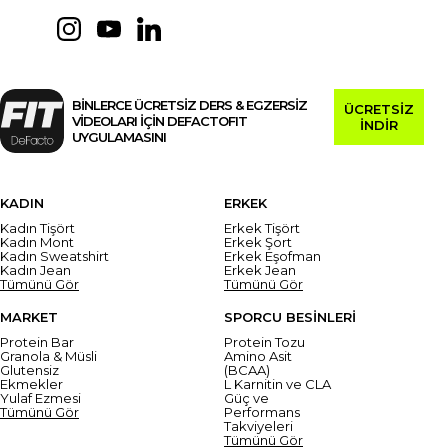
BİNLERCE ÜCRETSİZ DERS & EGZERSİZ
ÜCRETSİZ
VİDEOLARI İÇİN DEFACTOFIT
İNDİR
UYGULAMASINI
KADIN
ERKEK
Kadın Tişört
Erkek Tişört
Kadın Mont
Erkek Şort
Kadın Sweatshirt
Erkek Eşofman
Kadın Jean
Erkek Jean
Tümünü Gör
Tümünü Gör
MARKET
SPORCU BESİNLERİ
Protein Bar
Protein Tozu
Granola & Müsli
Amino Asit
Glutensiz
(BCAA)
Ekmekler
L Karnitin ve CLA
Yulaf Ezmesi
Güç ve
Tümünü Gör
Performans
Takviyeleri
Tümünü Gör