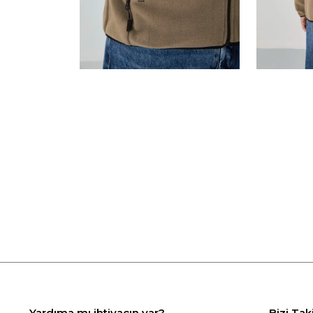
Yardıma mı ihtiyacın var?
Bizi Tak