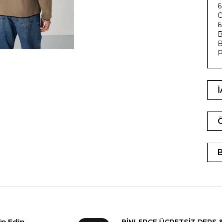
6
O
6
B
B
P
ip Edin
BİNLERCE ÜCRETSİZ DERS 