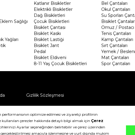
Katlanır Bisikletler
Bel Çantaları
Elektrikli Bisikletler
Okul Çantaları
Dağ Bisikletleri
Su Sporları Çanta
Eklem Sağlığı
Çocuk Bisikletleri
Bisiklet Çantalar
Bisiklet Çantası
Omuz / Postacı 
Bisiklet Kaskı
Tenis Çantaları
k Yağları
Bisiklet Lastiği
Kamp Çantaları
tik
Bisiklet Jant
Sırt Çantaları
Pedal
Yemek / Beslen
Bisiklet Eldiveni
Mat Çantaları
8-11 Yaş Çocuk Bisikletleri
Spor Çantaları
da
Gizlilik Sözleşmesi
ü nasıl iade edebilirim?