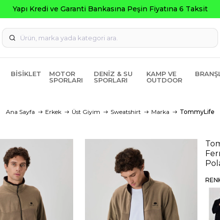
ti Bankasına Peşin Fiyatına 6 Taksit
BISIKLET
MOTOR
DENIZ & SU
KAMP VE
BRANŞ
SPORLARI
SPORLARI
OUTDOOR
Ana Sayfa
Erkek
Üst Giyim
Sweatshirt
Marka
TommyLife
Tom
Fer
Pol
REN