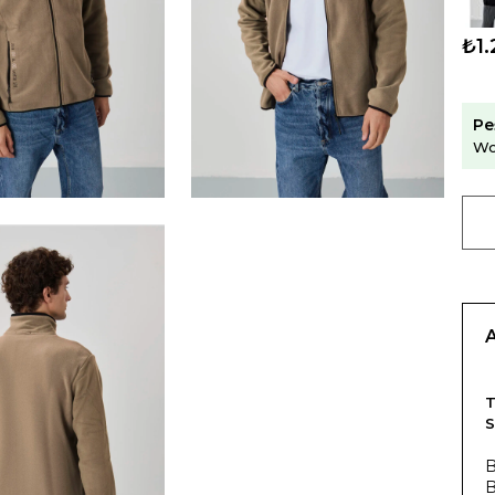
₺1.
Pe
Wo
T
B