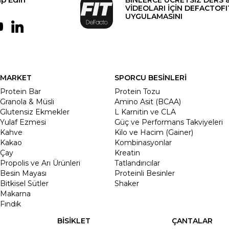
VİDEOLARI İÇİN DEFACTOFI
UYGULAMASINI
MARKET
SPORCU BESİNLERİ
Protein Bar
Protein Tozu
Granola & Müsli
Amino Asit (BCAA)
Glutensiz Ekmekler
L Karnitin ve CLA
Yulaf Ezmesi
Güç ve Performans Takviyeleri
Kahve
Kilo ve Hacim (Gainer)
Kakao
Kombinasyonlar
Çay
Kreatin
Propolis ve Arı Ürünleri
Tatlandırıcılar
Besin Mayası
Proteinli Besinler
Bitkisel Sütler
Shaker
Makarna
Fındık
BİSİKLET
ÇANTALAR