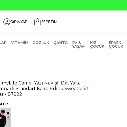
GİRİŞ YAP
SEPETİM
LAR
VITAMIN
GÖZLÜK
ÇANTA
EV &
KIZ
ERKEK
YAŞAM
ÇOCUK
ÇOCUK
myLife Camel Yazı Nakışlı Dik Yaka
muarlı Standart Kalıp Erkek Sweatshirt
ar - 87992
KLER