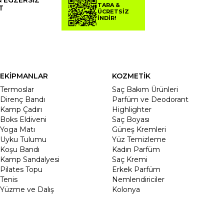
TARA &
T
ÜCRETSİZ
İNDİR!
EKİPMANLAR
KOZMETİK
Termoslar
Saç Bakım Ürünleri
Direnç Bandı
Parfüm ve Deodorant
Kamp Çadırı
Highlighter
Boks Eldiveni
Saç Boyası
Yoga Matı
Güneş Kremleri
Uyku Tulumu
Yüz Temizleme
Koşu Bandı
Kadın Parfüm
Kamp Sandalyesi
Saç Kremi
Pilates Topu
Erkek Parfüm
Tenis
Nemlendiriciler
Yüzme ve Dalış
Kolonya