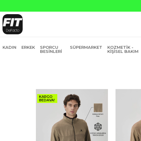
Yapı Kredi ve Garan
KADIN
ERKEK
SPORCU
SÜPERMARKET
KOZMETIK -
BESINLERI
KIŞISEL BAKIM
KARGO
BEDAVA!