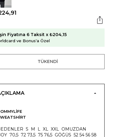
224,91
şin Fiyatına 6 Taksit x ₺204,15
rldcard ve Bonus'a Özel
TÜKENDI
AÇIKLAMA
OMMYLIFE
SWEATSHIRT
BEDENLER S M L XL XXL OMUZDAN
OY 70,5 72 73,5 75 76,5 GÖĞÜS 52 54 56 58