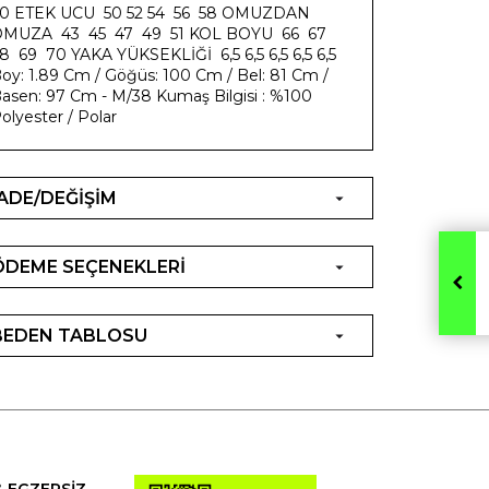
0 ETEK UCU 50 52 54 56 58 OMUZDAN
MUZA 43 45 47 49 51 KOL BOYU 66 67
8 69 70 YAKA YÜKSEKLİĞİ 6,5 6,5 6,5 6,5 6,5
oy: 1.89 Cm / Göğüs: 100 Cm / Bel: 81 Cm /
asen: 97 Cm - M/38 Kumaş Bilgisi : %100
olyester / Polar
İADE/DEĞİŞİM
ÖDEME SEÇENEKLERİ
BEDEN TABLOSU
& EGZERSİZ