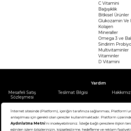
C Vitamini
Bağışıklık
Bitkisel Ürünler
Glukozamin Ve 
Kolajen
Mineraller
Omega 3 ve Balı
Sindirim Probiyo
Multivitaminler
Vitaminler
D Vitamini
Yardım
Mesafeli Satış
Teslimat Bilgisi
Hakkımız
Sözleşmesi
Şartlar & Koşullar
Ürünüm