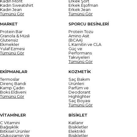
Kadın Mont
Erkek Şort
Kadın Sweatshirt
Erkek Eşofman
Kadın Jean
Erkek Jean
Tümünü Gör
Tümünü Gör
MARKET
SPORCU BESİNLERİ
Protein Bar
Protein Tozu
Granola & Müsli
Amino Asit
Glutensiz
(BCAA)
Ekmekler
L Karnitin ve CLA
Yulaf Ezmesi
Güç ve
Tümünü Gör
Performans
Takviyeleri
Tümünü Gör
EKİPMANLAR
KOZMETİK
Termoslar
Saç Bakım
Direnç Bandı
Ürünleri
Kamp Çadırı
Parfüm ve
Boks Eldiveni
Deodorant
Tümünü Gör
Highlighter
Saç Boyası
Tümünü Gör
VİTAMİNLER
BİSİKLET
C Vitamini
Katlanır
Bağışıklık
Bisikletler
Bitkisel Ürünler
Elektrikli
Glukozamin Ve
Bisikletler