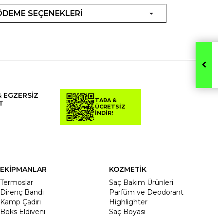
ÖDEME SEÇENEKLERİ
& EGZERSİZ
TARA &
T
ÜCRETSİZ
İNDİR!
EKİPMANLAR
KOZMETİK
Termoslar
Saç Bakım Ürünleri
Direnç Bandı
Parfüm ve Deodorant
Kamp Çadırı
Highlighter
Boks Eldiveni
Saç Boyası