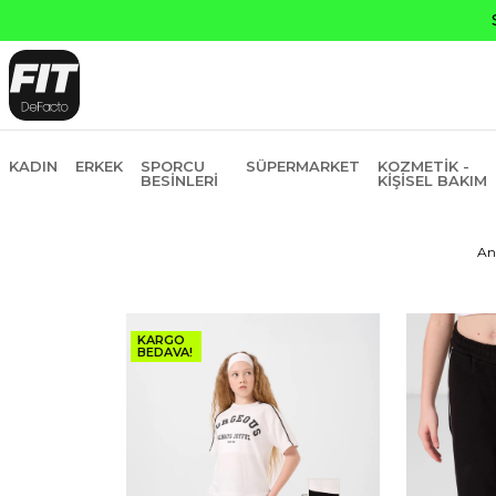
KADIN
ERKEK
SPORCU
SÜPERMARKET
KOZMETIK -
BESINLERI
KIŞISEL BAKIM
An
KARGO
BEDAVA!