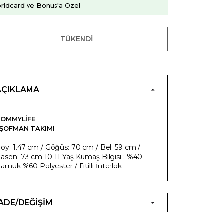
rldcard ve Bonus'a Özel
TÜKENDI
AÇIKLAMA
OMMYLIFE
ŞOFMAN TAKIMI
oy: 1.47 cm / Göğüs: 70 cm / Bel: 59 cm /
asen: 73 cm 10-11 Yaş Kumaş Bilgisi : %40
amuk %60 Polyester / Fitilli İnterlok
İADE/DEĞİŞİM