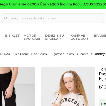
Seçili Ürünlerde ₺2000 Üzeri ₺200 İndirim Kodu: AGUSTOS20
BISIKLET
MOTOR
DENIZ & SU
KAMP VE
BRANŞ
SPORLARI
SPORLARI
OUTDOOR
a Sayfa
Kız Çocuk
Alt Giyim
Eşofman Takımı
Marka
TommyL
Tom
Paç
Eşo
₺1.
Pe