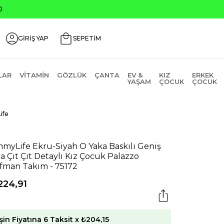
0
GİRİŞ YAP
SEPETİM
LAR
VITAMIN
GÖZLÜK
ÇANTA
EV &
KIZ
ERKEK
YAŞAM
ÇOCUK
ÇOCUK
ife
myLife Ekru-Siyah O Yaka Baskılı Geniş
a Çıt Çıt Detaylı Kız Çocuk Palazzo
fman Takım - 75172
224,91
şin Fiyatına 6 Taksit x ₺204,15