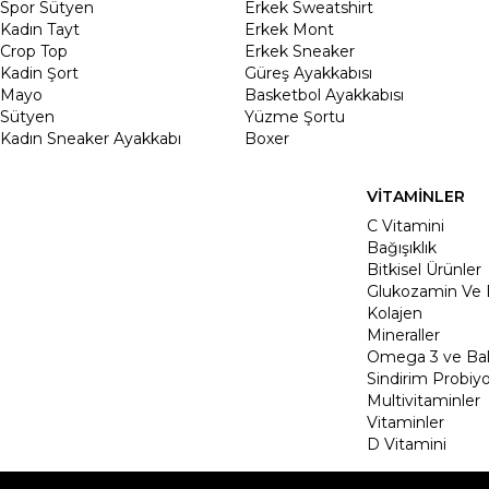
Spor Sütyen
Erkek Sweatshirt
Kadın Tayt
Erkek Mont
Crop Top
Erkek Sneaker
Kadin Şort
Güreş Ayakkabısı
Mayo
Basketbol Ayakkabısı
Sütyen
Yüzme Şortu
Kadın Sneaker Ayakkabı
Boxer
VİTAMİNLER
C Vitamini
Bağışıklık
Bitkisel Ürünler
Glukozamin Ve 
Kolajen
Mineraller
Omega 3 ve Balı
Sindirim Probiyo
Multivitaminler
Vitaminler
D Vitamini