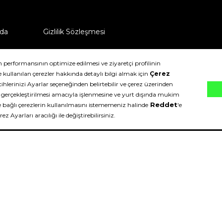
da
Gizlilik Sözleşmesi
ü nasıl iade edebilirim?
klıdır.