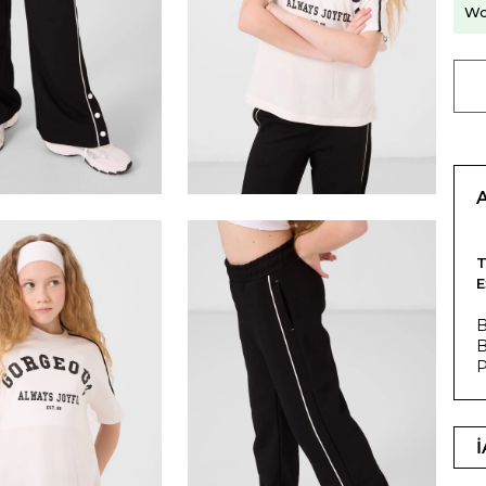
Wo
T
E
B
B
P