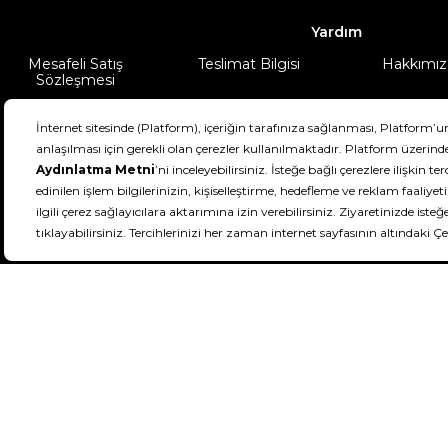
Yardım
Mesafeli Satış
Teslimat Bilgisi
Hakkımız
Sözleşmesi
Şartlar & Koşullar
Ürünüm
DeFactoFIT ©️ 2022-2026. Tüm hakları sa
11