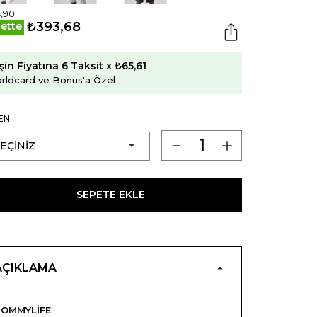
,90
₺393,68
ette
şin Fiyatına 6 Taksit x ₺65,61
rldcard ve Bonus'a Özel
EN
SEPETE EKLE
AÇIKLAMA
OMMYLIFE