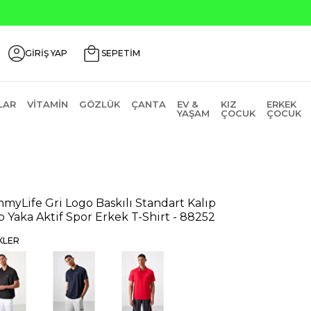
ili Ürünlerde ₺2000 Üzeri ₺200 İndirim Kodu: AGUSTOS200
GİRİŞ YAP
SEPETİM
LAR
VITAMIN
GÖZLÜK
ÇANTA
EV &
KIZ
ERKEK
YAŞAM
ÇOCUK
ÇOCUK
myLife Gri Logo Baskılı Standart Kalıp
o Yaka Aktif Spor Erkek T-Shirt - 88252
KLER