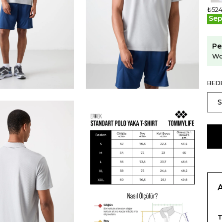
₺524
Sep
Pe
Wo
BED
T