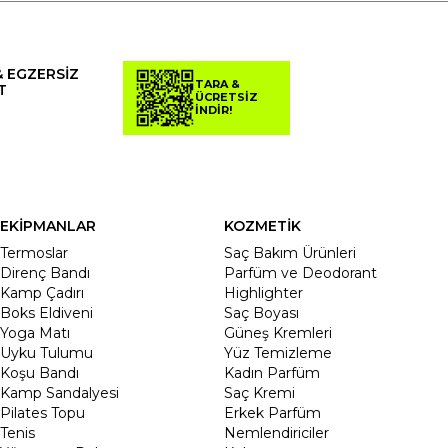
& EGZERSİZ
TARA &
T
ÜCRETSİZ
İNDİR!
EKİPMANLAR
KOZMETİK
Termoslar
Saç Bakım Ürünleri
Direnç Bandı
Parfüm ve Deodorant
Kamp Çadırı
Highlighter
Boks Eldiveni
Saç Boyası
Yoga Matı
Güneş Kremleri
Uyku Tulumu
Yüz Temizleme
Koşu Bandı
Kadın Parfüm
Kamp Sandalyesi
Saç Kremi
Pilates Topu
Erkek Parfüm
Tenis
Nemlendiriciler