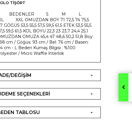
OLO TIŞÖRT
​ BEDENLER S M L
XL XXL OMUZDAN BOY 71 72,5 74 75,5
7 GÖĞÜS 53,5 55,5 57,5 59,5 61,5 ETEK 53,5 55,5
7,5 59,5 61,5 KOL BOYU 22,3 23 23,7 24,4 25,1
MUZDAN OMUZA 45,4 47 48,6 50,2 51,8 Boy:
88 cm / Göğüs: 93 cm / Bel: 76 cm / Basen:
4 cm - L Beden Kumaş Bilgisi : %100
olyester / Mıcro Waffle İnterlok
İADE/DEĞİŞİM
ÖDEME SEÇENEKLERİ
BEDEN TABLOSU