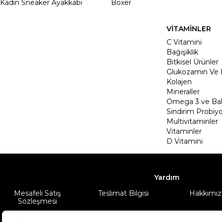
Kadın Sneaker Ayakkabı
Boxer
VİTAMİNLER
C Vitamini
Bağışıklık
Bitkisel Ürünler
Glukozamin Ve 
Kolajen
Mineraller
Omega 3 ve Balı
Sindirim Probiyo
Multivitaminler
Vitaminler
D Vitamini
Yardım
Mesafeli Satış
Teslimat Bilgisi
Hakkımız
Sözleşmesi
Şartlar & Koşullar
Ürünüm