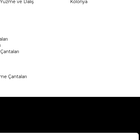
Yüzme ve Dalış
Kolonya
ları
ı
Çantaları
me Çantaları