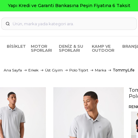
Seç
BISIKLET
MOTOR
DENIZ & SU
KAMP VE
BRANŞ
SPORLARI
SPORLARI
OUTDOOR
Ana Sayfa
Erkek
Üst Giyim
Polo Tişört
Marka
TommyLife
Tom
Pol
REN