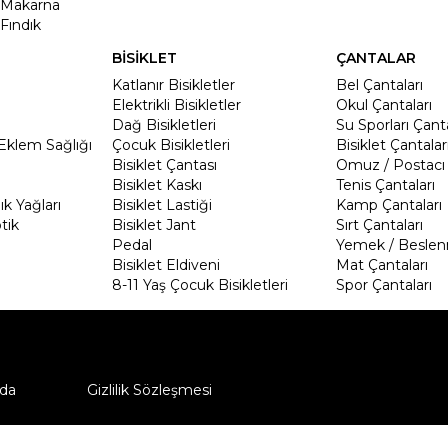
Makarna
Fındık
BİSİKLET
ÇANTALAR
Katlanır Bisikletler
Bel Çantaları
Elektrikli Bisikletler
Okul Çantaları
Dağ Bisikletleri
Su Sporları Çanta
Eklem Sağlığı
Çocuk Bisikletleri
Bisiklet Çantalar
Bisiklet Çantası
Omuz / Postacı 
Bisiklet Kaskı
Tenis Çantaları
k Yağları
Bisiklet Lastiği
Kamp Çantaları
tik
Bisiklet Jant
Sırt Çantaları
Pedal
Yemek / Beslen
Bisiklet Eldiveni
Mat Çantaları
8-11 Yaş Çocuk Bisikletleri
Spor Çantaları
da
Gizlilik Sözleşmesi
ü nasıl iade edebilirim?