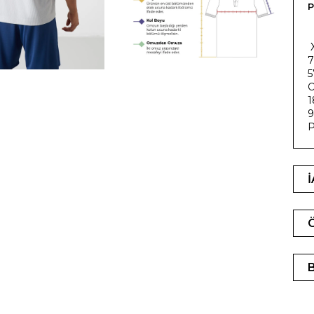
P
7
5
O
1
9
P