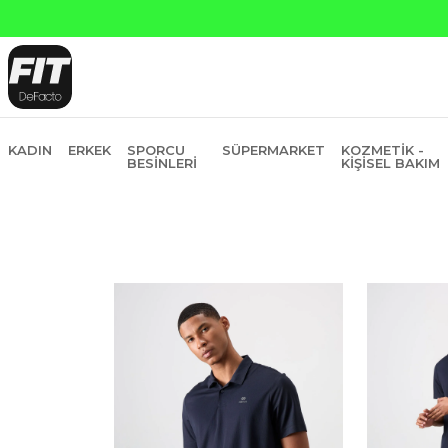
ankasına Peşin Fiyatına 6 Taksit
KADIN
ERKEK
SPORCU
SÜPERMARKET
KOZMETIK -
BESINLERI
KIŞISEL BAKIM