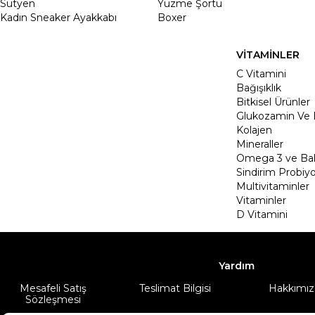
Sütyen
Yüzme Şortu
Kadın Sneaker Ayakkabı
Boxer
VİTAMİNLER
C Vitamini
Bağışıklık
Bitkisel Ürünler
Glukozamin Ve 
Kolajen
Mineraller
Omega 3 ve Balı
Sindirim Probiyo
Multivitaminler
Vitaminler
D Vitamini
Yardım
Mesafeli Satış
Teslimat Bilgisi
Hakkımız
Sözleşmesi