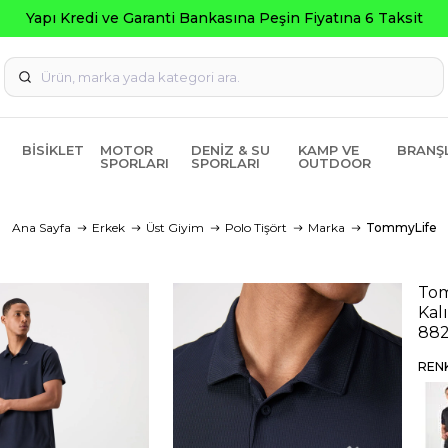
BISIKLET
MOTOR
DENIZ & SU
KAMP VE
BRANŞ
SPORLARI
SPORLARI
OUTDOOR
Ana Sayfa
Erkek
Üst Giyim
Polo Tişört
Marka
TommyLife
Tom
Kal
88
REN