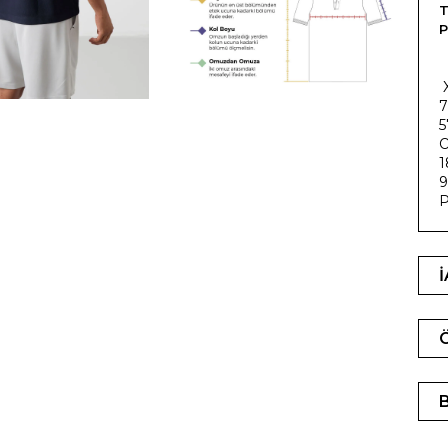
T
P
7
5
O
1
9
P