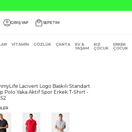
Seçili Ürünlerde ₺2000 Üz
GİRİŞ YAP
SEPETİM
LAR
VITAMIN
GÖZLÜK
ÇANTA
EV &
KIZ
ERKEK
YAŞAM
ÇOCUK
ÇOCUK
myLife Lacivert Logo Baskılı Standart
ıp Polo Yaka Aktif Spor Erkek T-Shirt -
252
KLER