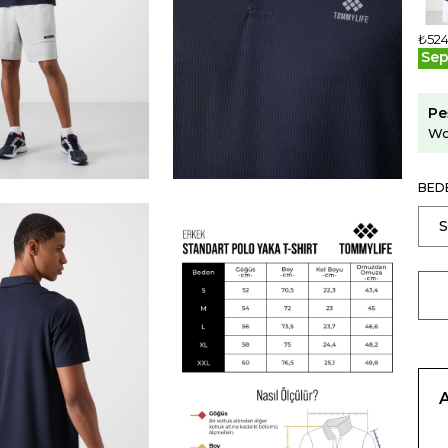
₺524
Sep
Pe
Wo
BED