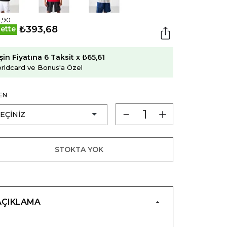
,90
₺393,68
ette
şin Fiyatına 6 Taksit x ₺65,61
rldcard ve Bonus'a Özel
EN
STOKTA YOK
AÇIKLAMA