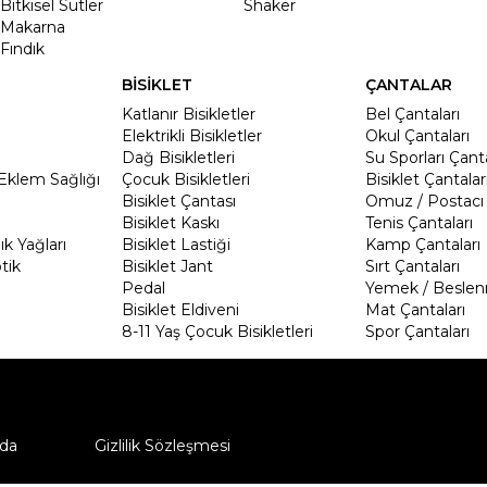
Bitkisel Sütler
Shaker
Makarna
Fındık
BİSİKLET
ÇANTALAR
Katlanır Bisikletler
Bel Çantaları
Elektrikli Bisikletler
Okul Çantaları
Dağ Bisikletleri
Su Sporları Çanta
Eklem Sağlığı
Çocuk Bisikletleri
Bisiklet Çantalar
Bisiklet Çantası
Omuz / Postacı 
Bisiklet Kaskı
Tenis Çantaları
k Yağları
Bisiklet Lastiği
Kamp Çantaları
tik
Bisiklet Jant
Sırt Çantaları
Pedal
Yemek / Beslen
Bisiklet Eldiveni
Mat Çantaları
8-11 Yaş Çocuk Bisikletleri
Spor Çantaları
da
Gizlilik Sözleşmesi