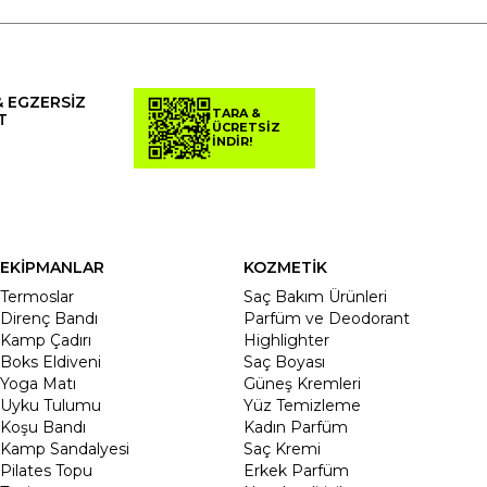
& EGZERSİZ
TARA &
T
ÜCRETSİZ
İNDİR!
EKİPMANLAR
KOZMETİK
Termoslar
Saç Bakım Ürünleri
Direnç Bandı
Parfüm ve Deodorant
Kamp Çadırı
Highlighter
Boks Eldiveni
Saç Boyası
Yoga Matı
Güneş Kremleri
Uyku Tulumu
Yüz Temizleme
Koşu Bandı
Kadın Parfüm
Kamp Sandalyesi
Saç Kremi
Pilates Topu
Erkek Parfüm