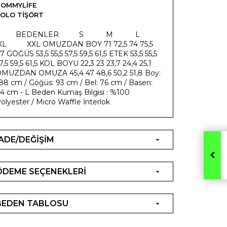
OMMYLIFE
OLO TIŞÖRT
​ BEDENLER S M L
XL XXL OMUZDAN BOY 71 72,5 74 75,5
7 GÖĞÜS 53,5 55,5 57,5 59,5 61,5 ETEK 53,5 55,5
7,5 59,5 61,5 KOL BOYU 22,3 23 23,7 24,4 25,1
MUZDAN OMUZA 45,4 47 48,6 50,2 51,8 Boy:
88 cm / Göğüs: 93 cm / Bel: 76 cm / Basen:
4 cm - L Beden Kumaş Bilgisi : %100
olyester / Mıcro Waffle İnterlok
İADE/DEĞİŞİM
ÖDEME SEÇENEKLERİ
BEDEN TABLOSU