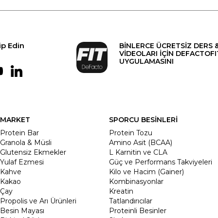
ip Edin
BİNLERCE ÜCRETSİZ DERS 
VİDEOLARI İÇİN DEFACTOFI
UYGULAMASINI
MARKET
SPORCU BESİNLERİ
Protein Bar
Protein Tozu
Granola & Müsli
Amino Asit (BCAA)
Glutensiz Ekmekler
L Karnitin ve CLA
Yulaf Ezmesi
Güç ve Performans Takviyeleri
Kahve
Kilo ve Hacim (Gainer)
Kakao
Kombinasyonlar
Çay
Kreatin
Propolis ve Arı Ürünleri
Tatlandırıcılar
Besin Mayası
Proteinli Besinler