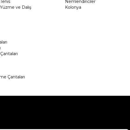
Tenis
Nemlendiriciler
Yüzme ve Dalış
Kolonya
ları
ı
Çantaları
me Çantaları