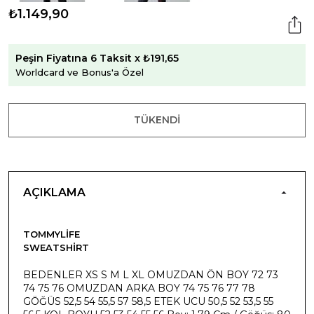
₺1.149,90
Peşin Fiyatına 6 Taksit x ₺191,65
Worldcard ve Bonus'a Özel
TÜKENDI
AÇIKLAMA
TOMMYLIFE
SWEATSHIRT
BEDENLER XS S M L XL OMUZDAN ÖN BOY 72 73
74 75 76 OMUZDAN ARKA BOY 74 75 76 77 78
GÖĞÜS 52,5 54 55,5 57 58,5 ETEK UCU 50,5 52 53,5 55