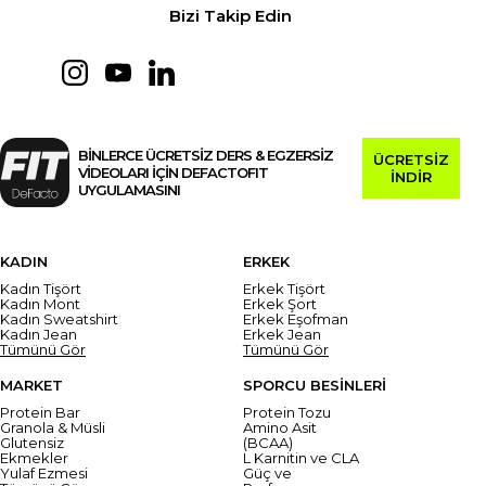
Bizi Takip Edin
BİNLERCE ÜCRETSİZ DERS & EGZERSİZ
ÜCRETSİZ
VİDEOLARI İÇİN DEFACTOFIT
İNDİR
UYGULAMASINI
KADIN
ERKEK
Kadın Tişört
Erkek Tişört
Kadın Mont
Erkek Şort
Kadın Sweatshirt
Erkek Eşofman
Kadın Jean
Erkek Jean
Tümünü Gör
Tümünü Gör
MARKET
SPORCU BESİNLERİ
Protein Bar
Protein Tozu
Granola & Müsli
Amino Asit
Glutensiz
(BCAA)
Ekmekler
L Karnitin ve CLA
Yulaf Ezmesi
Güç ve