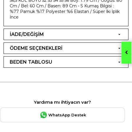
56,5 KOL BOYU 52 53 54 55 56 Boy: 1.79 Cm / Göğüs: 80
Cm / Bel: 60 Cm / Basen: 89 Cm - S Kumaş Bilgisi :
%77 Pamuk %17 Polyester %6 Elastan / Süper İki İplik
İnce
İADE/DEĞİŞİM
ÖDEME SEÇENEKLERİ
BEDEN TABLOSU
Yardıma mı ihtiyacın var?
WhatsApp Destek