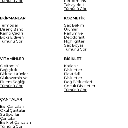
Tümünü Gör
Performans
Takviyeleri
Tümünü Gör
EKİPMANLAR
KOZMETİK
Termoslar
Saç Bakım
Direnç Bandı
Ürünleri
Kamp Çadırı
Parfüm ve
Boks Eldiveni
Deodorant
Tümünü Gör
Highlighter
Saç Boyası
Tümünü Gör
VİTAMİNLER
BİSİKLET
C Vitamini
Katlanır
Bağışıklık
Bisikletler
Bitkisel Ürünler
Elektrikli
Glukozamin Ve
Bisikletler
Eklem Sağlığı
Dağ Bisikletleri
Tümünü Gör
Çocuk Bisikletleri
Tümünü Gör
ÇANTALAR
Bel Çantaları
Okul Çantaları
Su Sporları
Çantaları
Bisiklet Çantaları
Tümünü Gör