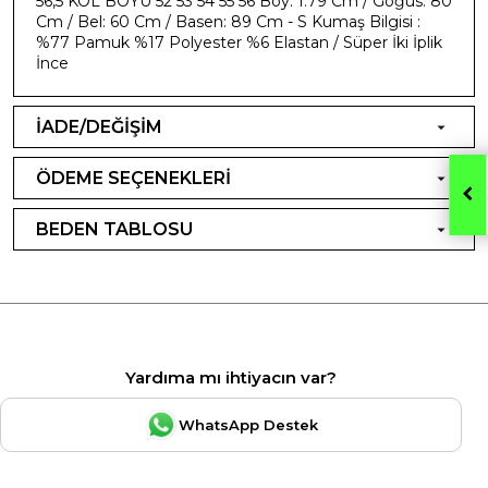
56,5 KOL BOYU 52 53 54 55 56 Boy: 1.79 Cm / Göğüs: 80
Cm / Bel: 60 Cm / Basen: 89 Cm - S Kumaş Bilgisi :
%77 Pamuk %17 Polyester %6 Elastan / Süper İki İplik
İnce
İADE/DEĞİŞİM
ÖDEME SEÇENEKLERİ
BEDEN TABLOSU
Yardıma mı ihtiyacın var?
WhatsApp Destek