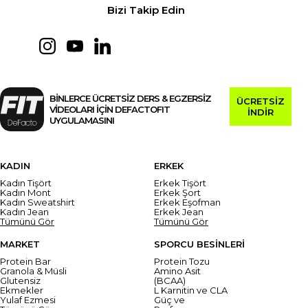
Bizi Takip Edin
BİNLERCE ÜCRETSİZ DERS & EGZERSİZ
ÜCRETSİZ
VİDEOLARI İÇİN DEFACTOFIT
İNDİR
UYGULAMASINI
KADIN
ERKEK
Kadın Tişört
Erkek Tişört
Kadın Mont
Erkek Şort
Kadın Sweatshirt
Erkek Eşofman
Kadın Jean
Erkek Jean
Tümünü Gör
Tümünü Gör
MARKET
SPORCU BESİNLERİ
Protein Bar
Protein Tozu
Granola & Müsli
Amino Asit
Glutensiz
(BCAA)
Ekmekler
L Karnitin ve CLA
Yulaf Ezmesi
Güç ve