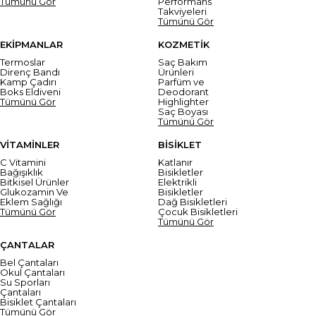
Tümünü Gör
Performans
Takviyeleri
Tümünü Gör
EKİPMANLAR
KOZMETİK
Termoslar
Saç Bakım
Direnç Bandı
Ürünleri
Kamp Çadırı
Parfüm ve
Boks Eldiveni
Deodorant
Tümünü Gör
Highlighter
Saç Boyası
Tümünü Gör
VİTAMİNLER
BİSİKLET
C Vitamini
Katlanır
Bağışıklık
Bisikletler
Bitkisel Ürünler
Elektrikli
Glukozamin Ve
Bisikletler
Eklem Sağlığı
Dağ Bisikletleri
Tümünü Gör
Çocuk Bisikletleri
Tümünü Gör
ÇANTALAR
Bel Çantaları
Okul Çantaları
Su Sporları
Çantaları
Bisiklet Çantaları
Tümünü Gör