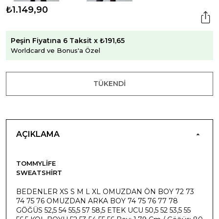
₺1.149,90
Peşin Fiyatına 6 Taksit x ₺191,65
Worldcard ve Bonus'a Özel
TÜKENDI
AÇIKLAMA
TOMMYLIFE
SWEATSHIRT
BEDENLER XS S M L XL OMUZDAN ÖN BOY 72 73
74 75 76 OMUZDAN ARKA BOY 74 75 76 77 78
GÖĞÜS 52,5 54 55,5 57 58,5 ETEK UCU 50,5 52 53,5 55