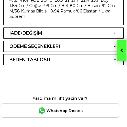
47,8 49,4 KOL BOYU 20,3 21 21,7 22,4 23,1 Boy:
1.84 Cm / Göğüs: 99 Cm / Bel: 80 Cm / Basen: 92 Cm -
M/38 Kumaş Bilgisi : %94 Pamuk %6 Elastan / Likra
Süprem
İADE/DEĞİŞİM
ÖDEME SEÇENEKLERİ
BEDEN TABLOSU
Yardıma mı ihtiyacın var?
WhatsApp Destek