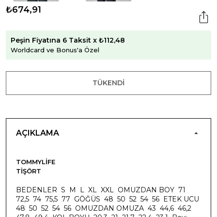
₺674,91
Peşin Fiyatına 6 Taksit x ₺112,48
Worldcard ve Bonus'a Özel
TÜKENDI
AÇIKLAMA
TOMMYLIFE
TIŞÖRT
BEDENLER S M L XL XXL OMUZDAN BOY 71
72,5 74 75,5 77 GÖĞÜS 48 50 52 54 56 ETEK UCU
48 50 52 54 56 OMUZDAN OMUZA 43 44,6 46,2