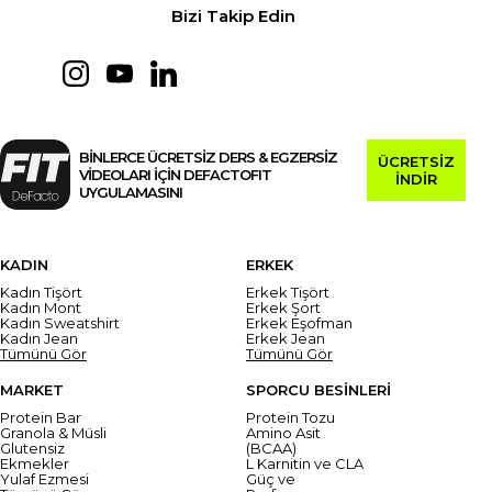
Bizi Takip Edin
BİNLERCE ÜCRETSİZ DERS & EGZERSİZ
ÜCRETSİZ
VİDEOLARI İÇİN DEFACTOFIT
İNDİR
UYGULAMASINI
KADIN
ERKEK
Kadın Tişört
Erkek Tişört
Kadın Mont
Erkek Şort
Kadın Sweatshirt
Erkek Eşofman
Kadın Jean
Erkek Jean
Tümünü Gör
Tümünü Gör
MARKET
SPORCU BESİNLERİ
Protein Bar
Protein Tozu
Granola & Müsli
Amino Asit
Glutensiz
(BCAA)
Ekmekler
L Karnitin ve CLA
Yulaf Ezmesi
Güç ve