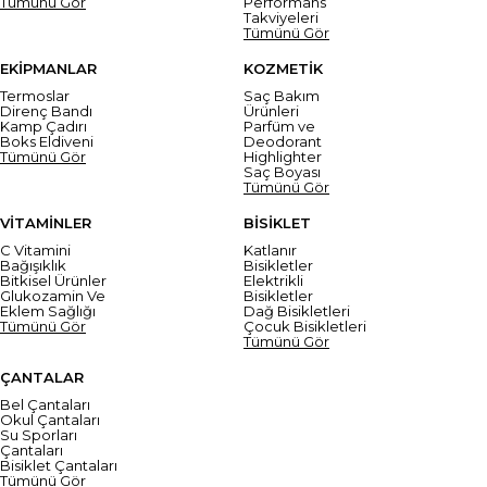
Tümünü Gör
Performans
Takviyeleri
Tümünü Gör
EKİPMANLAR
KOZMETİK
Termoslar
Saç Bakım
Direnç Bandı
Ürünleri
Kamp Çadırı
Parfüm ve
Boks Eldiveni
Deodorant
Tümünü Gör
Highlighter
Saç Boyası
Tümünü Gör
VİTAMİNLER
BİSİKLET
C Vitamini
Katlanır
Bağışıklık
Bisikletler
Bitkisel Ürünler
Elektrikli
Glukozamin Ve
Bisikletler
Eklem Sağlığı
Dağ Bisikletleri
Tümünü Gör
Çocuk Bisikletleri
Tümünü Gör
ÇANTALAR
Bel Çantaları
Okul Çantaları
Su Sporları
Çantaları
Bisiklet Çantaları
Tümünü Gör