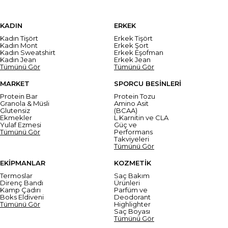
KADIN
ERKEK
Kadın Tişört
Erkek Tişört
Kadın Mont
Erkek Şort
Kadın Sweatshirt
Erkek Eşofman
Kadın Jean
Erkek Jean
Tümünü Gör
Tümünü Gör
MARKET
SPORCU BESİNLERİ
Protein Bar
Protein Tozu
Granola & Müsli
Amino Asit
Glutensiz
(BCAA)
Ekmekler
L Karnitin ve CLA
Yulaf Ezmesi
Güç ve
Tümünü Gör
Performans
Takviyeleri
Tümünü Gör
EKİPMANLAR
KOZMETİK
Termoslar
Saç Bakım
Direnç Bandı
Ürünleri
Kamp Çadırı
Parfüm ve
Boks Eldiveni
Deodorant
Tümünü Gör
Highlighter
Saç Boyası
Tümünü Gör