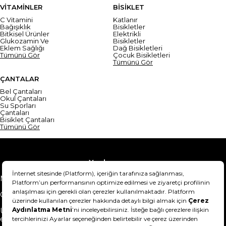
VİTAMİNLER
BİSİKLET
C Vitamini
Katlanır
Bağışıklık
Bisikletler
Bitkisel Ürünler
Elektrikli
Glukozamin Ve
Bisikletler
Eklem Sağlığı
Dağ Bisikletleri
Tümünü Gör
Çocuk Bisikletleri
Tümünü Gör
ÇANTALAR
Bel Çantaları
Okul Çantaları
Su Sporları
Çantaları
Bisiklet Çantaları
Tümünü Gör
Yardım
Mesafeli Satış Sözleşmesi
Teslimat Bilgisi
Gizlilik Sözleşmesi
Şartlar & Koşullar
Ürünümü nasıl iade
Hakkımızda
edebilirim?