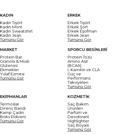
KADIN
ERKEK
Kadın Tişört
Erkek Tişört
Kadın Mont
Erkek Şort
Kadın Sweatshirt
Erkek Eşofman
Kadın Jean
Erkek Jean
Tümünü Gör
Tümünü Gör
MARKET
SPORCU BESİNLERİ
Protein Bar
Protein Tozu
Granola & Müsli
Amino Asit
Glutensiz
(BCAA)
Ekmekler
L Karnitin ve CLA
Yulaf Ezmesi
Güç ve
Tümünü Gör
Performans
Takviyeleri
Tümünü Gör
EKİPMANLAR
KOZMETİK
Termoslar
Saç Bakım
Direnç Bandı
Ürünleri
Kamp Çadırı
Parfüm ve
Boks Eldiveni
Deodorant
Tümünü Gör
Highlighter
Saç Boyası
Tümünü Gör