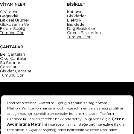
VİTAMİNLER
BİSİKLET
C Vitamini
Katlanır
Bağışıklık
Bisikletler
Bitkisel Ürünler
Elektrikli
Glukozamin Ve
Bisikletler
Eklem Sağlığı
Dağ Bisikletleri
Tümünü Gör
Çocuk Bisikletleri
Tümünü Gör
ÇANTALAR
Bel Çantaları
Okul Çantaları
Su Sporları
Çantaları
Bisiklet Çantaları
Tümünü Gör
Yardım
Mesafeli Satış Sözleşmesi
Teslimat Bilgisi
Gizlilik Sözleşmesi
Şartlar & Koşullar
Ürünümü nasıl iade
Hakkımızda
edebilirim?