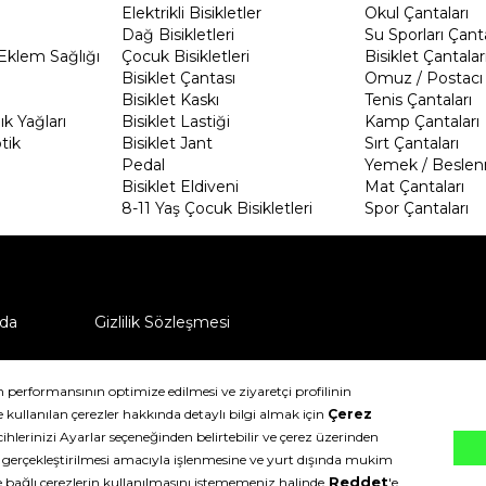
Elektrikli Bisikletler
Okul Çantaları
Dağ Bisikletleri
Su Sporları Çanta
Eklem Sağlığı
Çocuk Bisikletleri
Bisiklet Çantalar
Bisiklet Çantası
Omuz / Postacı 
Bisiklet Kaskı
Tenis Çantaları
k Yağları
Bisiklet Lastiği
Kamp Çantaları
tik
Bisiklet Jant
Sırt Çantaları
Pedal
Yemek / Beslen
Bisiklet Eldiveni
Mat Çantaları
8-11 Yaş Çocuk Bisikletleri
Spor Çantaları
da
Gizlilik Sözleşmesi
ü nasıl iade edebilirim?