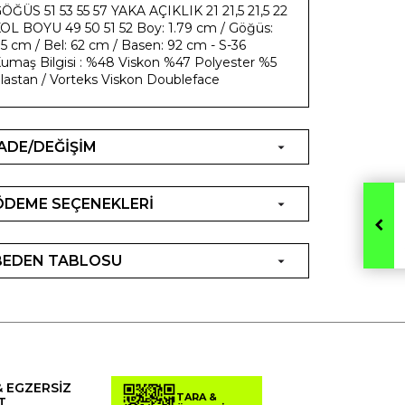
ÖĞÜS 51 53 55 57 YAKA AÇIKLIK 21 21,5 21,5 22
OL BOYU 49 50 51 52 Boy: 1.79 cm / Göğüs:
5 cm / Bel: 62 cm / Basen: 92 cm - S-36
umaş Bilgisi : %48 Viskon %47 Polyester %5
lastan / Vorteks Viskon Doubleface
İADE/DEĞİŞİM
ÖDEME SEÇENEKLERİ
BEDEN TABLOSU
& EGZERSİZ
TARA &
T