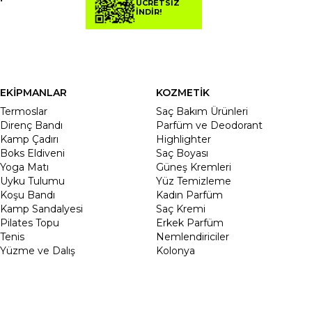
ÜCRETSİZ
İNDİR!
EKİPMANLAR
KOZMETİK
Termoslar
Saç Bakım Ürünleri
Direnç Bandı
Parfüm ve Deodorant
Kamp Çadırı
Highlighter
Boks Eldiveni
Saç Boyası
Yoga Matı
Güneş Kremleri
Uyku Tulumu
Yüz Temizleme
Koşu Bandı
Kadın Parfüm
Kamp Sandalyesi
Saç Kremi
Pilates Topu
Erkek Parfüm
Tenis
Nemlendiriciler
Yüzme ve Dalış
Kolonya