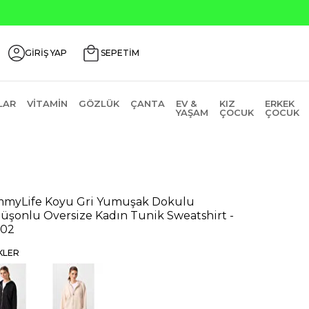
Seçili Ürünlerde ₺2
GİRİŞ YAP
SEPETİM
LAR
VITAMIN
GÖZLÜK
ÇANTA
EV &
KIZ
ERKEK
YAŞAM
ÇOCUK
ÇOCUK
myLife Koyu Gri Yumuşak Dokulu
üşonlu Oversize Kadın Tunik Sweatshirt -
302
KLER