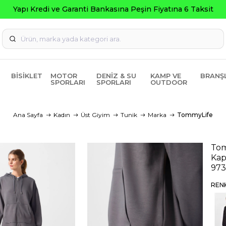
BISIKLET
MOTOR
DENIZ & SU
KAMP VE
BRANŞ
SPORLARI
SPORLARI
OUTDOOR
Ana Sayfa
Kadın
Üst Giyim
Tunik
Marka
TommyLife
Tom
Kap
97
REN