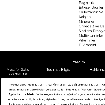
Bağışıklık
Bitkisel Ürünler
Glukozamin Ve 
Kolajen
Mineraller
Omega 3 ve Balı
Sindirim Probiyo
Multivitaminler
Vitaminler
D Vitamini
Yardım
Mesafeli Satış
Teslimat Bilgisi
Hakkımız
Sözleşmesi
Şartlar & Koşullar
Ürünüm