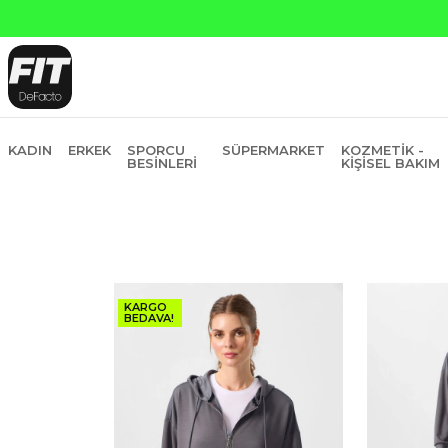
anti Bankasına Peşin Fiyatına 6 Taksit
KADIN
ERKEK
SPORCU
SÜPERMARKET
KOZMETIK -
BESINLERI
KIŞISEL BAKIM
KARGO
BEDAVA!