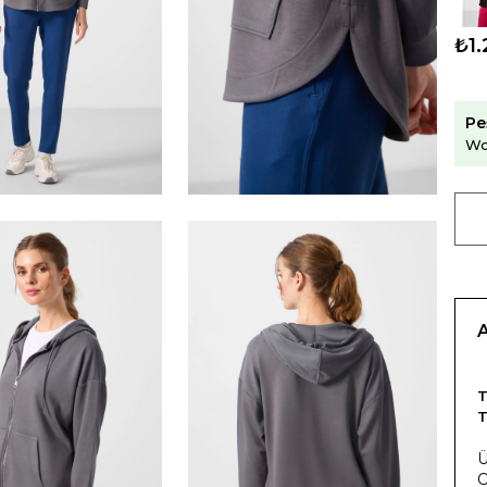
₺1.
Pe
Wo
T
T
O