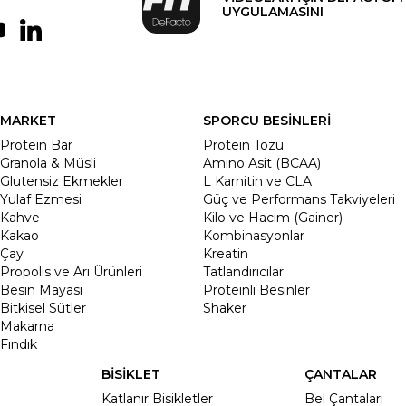
UYGULAMASINI
MARKET
SPORCU BESİNLERİ
Protein Bar
Protein Tozu
Granola & Müsli
Amino Asit (BCAA)
Glutensiz Ekmekler
L Karnitin ve CLA
Yulaf Ezmesi
Güç ve Performans Takviyeleri
Kahve
Kilo ve Hacim (Gainer)
Kakao
Kombinasyonlar
Çay
Kreatin
Propolis ve Arı Ürünleri
Tatlandırıcılar
Besin Mayası
Proteinli Besinler
Bitkisel Sütler
Shaker
Makarna
Fındık
BİSİKLET
ÇANTALAR
Katlanır Bisikletler
Bel Çantaları