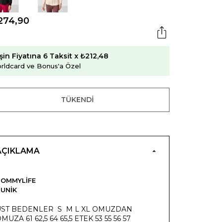
274,90
şin Fiyatına 6 Taksit x ₺212,48
rldcard ve Bonus'a Özel
TÜKENDI
AÇIKLAMA
OMMYLIFE
UNIK
ÜST BEDENLER S M L XL OMUZDAN
MUZA 61 62,5 64 65,5 ETEK 53 55 56 57