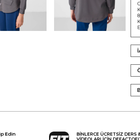
G
K
8
K
E
ip Edin
BİNLERCE ÜCRETSİZ DERS 
VİDEOLARI İÇİN DEFACTOFI