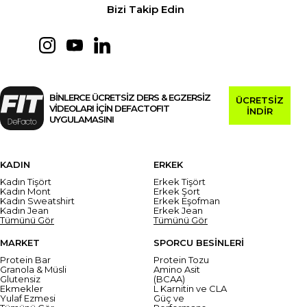
Bizi Takip Edin
BİNLERCE ÜCRETSİZ DERS & EGZERSİZ
ÜCRETSİZ
VİDEOLARI İÇİN DEFACTOFIT
İNDİR
UYGULAMASINI
KADIN
ERKEK
Kadın Tişört
Erkek Tişört
Kadın Mont
Erkek Şort
Kadın Sweatshirt
Erkek Eşofman
Kadın Jean
Erkek Jean
Tümünü Gör
Tümünü Gör
MARKET
SPORCU BESİNLERİ
Protein Bar
Protein Tozu
Granola & Müsli
Amino Asit
Glutensiz
(BCAA)
Ekmekler
L Karnitin ve CLA
Yulaf Ezmesi
Güç ve