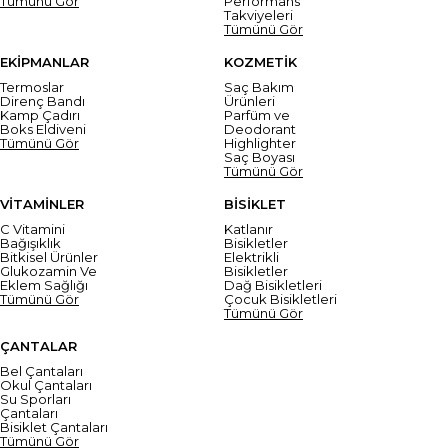
Tümünü Gör
Performans
Takviyeleri
Tümünü Gör
EKİPMANLAR
KOZMETİK
Termoslar
Saç Bakım
Direnç Bandı
Ürünleri
Kamp Çadırı
Parfüm ve
Boks Eldiveni
Deodorant
Tümünü Gör
Highlighter
Saç Boyası
Tümünü Gör
VİTAMİNLER
BİSİKLET
C Vitamini
Katlanır
Bağışıklık
Bisikletler
Bitkisel Ürünler
Elektrikli
Glukozamin Ve
Bisikletler
Eklem Sağlığı
Dağ Bisikletleri
Tümünü Gör
Çocuk Bisikletleri
Tümünü Gör
ÇANTALAR
Bel Çantaları
Okul Çantaları
Su Sporları
Çantaları
Bisiklet Çantaları
Tümünü Gör