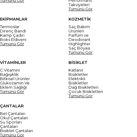
Tümünü Gör
Performans
Takviyeleri
Tümünü Gör
EKİPMANLAR
KOZMETİK
Termoslar
Saç Bakım
Direnç Bandı
Ürünleri
Kamp Çadırı
Parfüm ve
Boks Eldiveni
Deodorant
Tümünü Gör
Highlighter
Saç Boyası
Tümünü Gör
VİTAMİNLER
BİSİKLET
C Vitamini
Katlanır
Bağışıklık
Bisikletler
Bitkisel Ürünler
Elektrikli
Glukozamin Ve
Bisikletler
Eklem Sağlığı
Dağ Bisikletleri
Tümünü Gör
Çocuk Bisikletleri
Tümünü Gör
ÇANTALAR
Bel Çantaları
Okul Çantaları
Su Sporları
Çantaları
Bisiklet Çantaları
Tümünü Gör