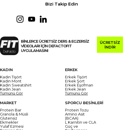
Bizi Takip Edin
BİNLERCE ÜCRETSİZ DERS & EGZERSİZ
ÜCRETSİZ
VİDEOLARI İÇİN DEFACTOFIT
İNDİR
UYGULAMASINI
KADIN
ERKEK
Kadın Tişört
Erkek Tişört
Kadın Mont
Erkek Şort
Kadın Sweatshirt
Erkek Eşofman
Kadın Jean
Erkek Jean
Tümünü Gör
Tümünü Gör
MARKET
SPORCU BESİNLERİ
Protein Bar
Protein Tozu
Granola & Müsli
Amino Asit
Glutensiz
(BCAA)
Ekmekler
L Karnitin ve CLA
Yulaf Ezmesi
Güç ve