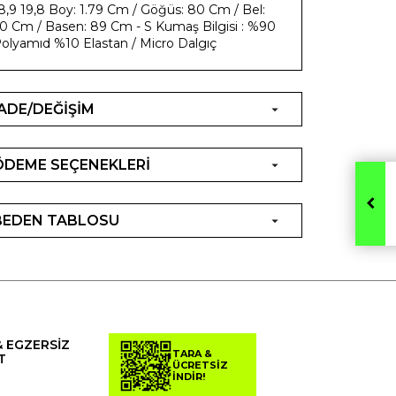
8,9 19,8 Boy: 1.79 Cm / Göğüs: 80 Cm / Bel:
0 Cm / Basen: 89 Cm - S Kumaş Bilgisi : %90
olyamıd %10 Elastan / Micro Dalgıç
İADE/DEĞİŞİM
ÖDEME SEÇENEKLERİ
BEDEN TABLOSU
& EGZERSİZ
TARA &
T
ÜCRETSİZ
İNDİR!