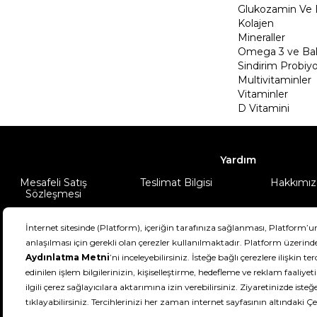
Glukozamin Ve 
Kolajen
Mineraller
Omega 3 ve Balı
Sindirim Probiyo
Multivitaminler
Vitaminler
D Vitamini
Yardım
Mesafeli Satış
Teslimat Bilgisi
Hakkımız
Sözleşmesi
Şartlar & Koşullar
Ürünüm
DeFactoFIT ©️ 2022-2026. Tüm hakları sa