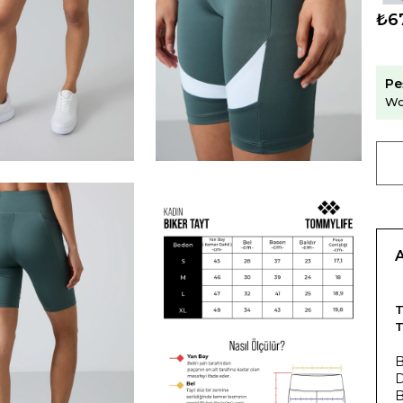
₺6
Pe
Wo
T
D
B