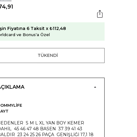
74,91
şin Fiyatına 6 Taksit x ₺112,48
rldcard ve Bonus'a Özel
TÜKENDI
AÇIKLAMA
OMMYLIFE
TAYT
BEDENLER S M L XL YAN BOY KEMER
AHİL 45 46 47 48 BASEN 37 39 41 43
ALDIR 23 24 25 26 PAÇA GENİŞLİĞİ 17,1 18