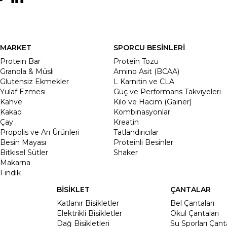
MARKET
SPORCU BESİNLERİ
Protein Bar
Protein Tozu
Granola & Müsli
Amino Asit (BCAA)
Glutensiz Ekmekler
L Karnitin ve CLA
Yulaf Ezmesi
Güç ve Performans Takviyeleri
Kahve
Kilo ve Hacim (Gainer)
Kakao
Kombinasyonlar
Çay
Kreatin
Propolis ve Arı Ürünleri
Tatlandırıcılar
Besin Mayası
Proteinli Besinler
Bitkisel Sütler
Shaker
Makarna
Fındık
BİSİKLET
ÇANTALAR
Katlanır Bisikletler
Bel Çantaları
Elektrikli Bisikletler
Okul Çantaları
Dağ Bisikletleri
Su Sporları Çanta