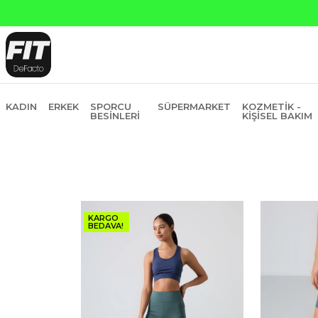
Yapı Kredi ve Garanti Bankasın
KADIN
ERKEK
SPORCU
SÜPERMARKET
KOZMETIK -
BESINLERI
KIŞISEL BAKIM
KARGO
BEDAVA!