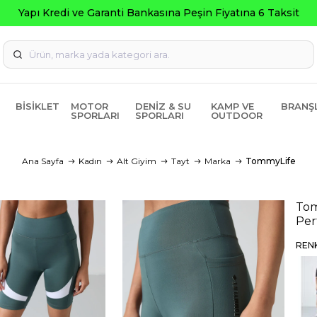
a Peşin Fiyatına 6 Taksit
BISIKLET
MOTOR
DENIZ & SU
KAMP VE
BRANŞ
SPORLARI
SPORLARI
OUTDOOR
Ana Sayfa
Kadın
Alt Giyim
Tayt
Marka
TommyLife
Tom
Per
REN