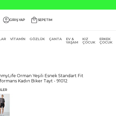
GİRİŞ YAP
SEPETİM
LAR
VITAMIN
GÖZLÜK
ÇANTA
EV &
KIZ
ERKEK
YAŞAM
ÇOCUK
ÇOCUK
myLife Orman Yeşili Esnek Standart Fit
formans Kadın Biker Tayt - 91012
KLER