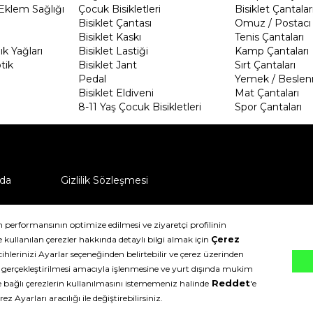
Eklem Sağlığı
Çocuk Bisikletleri
Bisiklet Çantalar
Bisiklet Çantası
Omuz / Postacı 
Bisiklet Kaskı
Tenis Çantaları
k Yağları
Bisiklet Lastiği
Kamp Çantaları
tik
Bisiklet Jant
Sırt Çantaları
Pedal
Yemek / Beslen
Bisiklet Eldiveni
Mat Çantaları
8-11 Yaş Çocuk Bisikletleri
Spor Çantaları
da
Gizlilik Sözleşmesi
ü nasıl iade edebilirim?
klıdır.