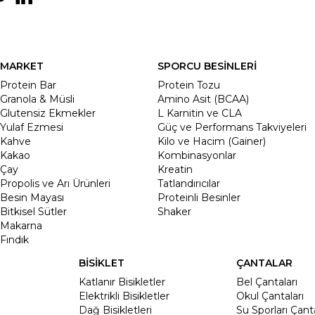
MARKET
SPORCU BESİNLERİ
Protein Bar
Protein Tozu
Granola & Müsli
Amino Asit (BCAA)
Glutensiz Ekmekler
L Karnitin ve CLA
Yulaf Ezmesi
Güç ve Performans Takviyeleri
Kahve
Kilo ve Hacim (Gainer)
Kakao
Kombinasyonlar
Çay
Kreatin
Propolis ve Arı Ürünleri
Tatlandırıcılar
Besin Mayası
Proteinli Besinler
Bitkisel Sütler
Shaker
Makarna
Fındık
BİSİKLET
ÇANTALAR
Katlanır Bisikletler
Bel Çantaları
Elektrikli Bisikletler
Okul Çantaları
Dağ Bisikletleri
Su Sporları Çanta