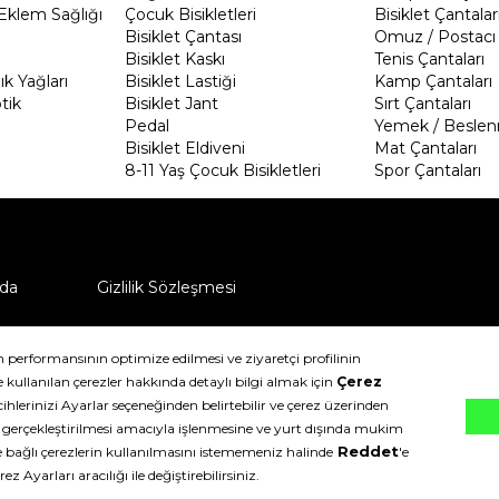
Eklem Sağlığı
Çocuk Bisikletleri
Bisiklet Çantalar
Bisiklet Çantası
Omuz / Postacı 
Bisiklet Kaskı
Tenis Çantaları
k Yağları
Bisiklet Lastiği
Kamp Çantaları
tik
Bisiklet Jant
Sırt Çantaları
Pedal
Yemek / Beslen
Bisiklet Eldiveni
Mat Çantaları
8-11 Yaş Çocuk Bisikletleri
Spor Çantaları
da
Gizlilik Sözleşmesi
ü nasıl iade edebilirim?
klıdır.