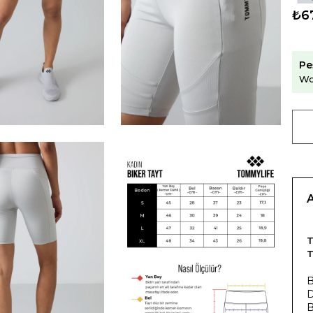
₺6
Pe
Wo
T
D
B