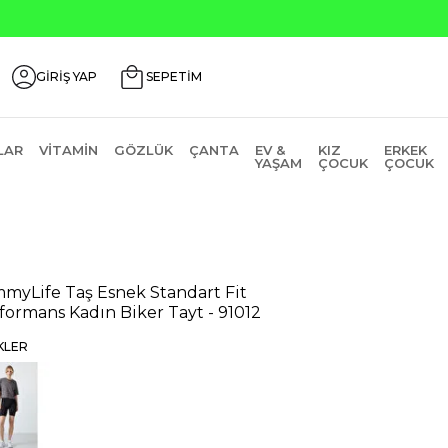
Üzeri ₺200 İndirim Kodu: AGUSTOS200
GİRİŞ YAP
SEPETİM
LAR
VITAMIN
GÖZLÜK
ÇANTA
EV &
KIZ
ERKEK
YAŞAM
ÇOCUK
ÇOCUK
myLife Taş Esnek Standart Fit
formans Kadın Biker Tayt - 91012
KLER