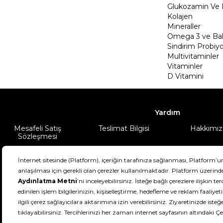
Glukozamin Ve 
Kolajen
Mineraller
Omega 3 ve Balı
Sindirim Probiyo
Multivitaminler
Vitaminler
D Vitamini
Yardım
Mesafeli Satış
Teslimat Bilgisi
Hakkımız
Sözleşmesi
Şartlar & Koşullar
Ürünüm
DeFactoFIT ©️ 2022-2026. Tüm hakları sa