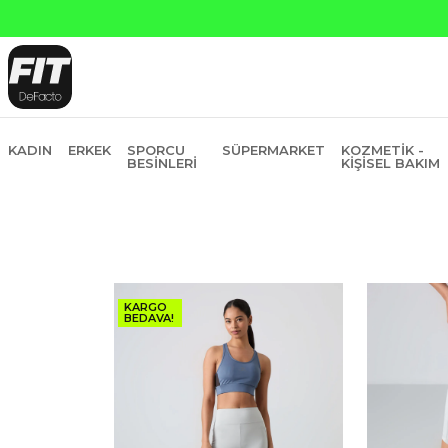
KADIN
ERKEK
SPORCU
SÜPERMARKET
KOZMETIK -
BESINLERI
KIŞISEL BAKIM
KARGO
BEDAVA!