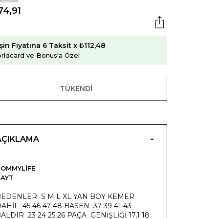
74,91
şin Fiyatına 6 Taksit x ₺112,48
rldcard ve Bonus'a Özel
TÜKENDI
AÇIKLAMA
OMMYLIFE
TAYT
BEDENLER S M L XL YAN BOY KEMER
AHİL 45 46 47 48 BASEN 37 39 41 43
ALDIR 23 24 25 26 PAÇA GENİŞLİĞİ 17,1 18