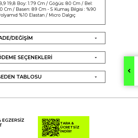
8,9 19,8 Boy: 1.79 Cm / Göğüs: 80 Cm / Bel:
0 Cm / Basen: 89 Cm - S Kumaş Bilgisi : %90
olyamıd %10 Elastan / Micro Dalgıç
İADE/DEĞİŞİM
ÖDEME SEÇENEKLERİ
BEDEN TABLOSU
& EGZERSİZ
TARA &
T
ÜCRETSİZ
İNDİR!