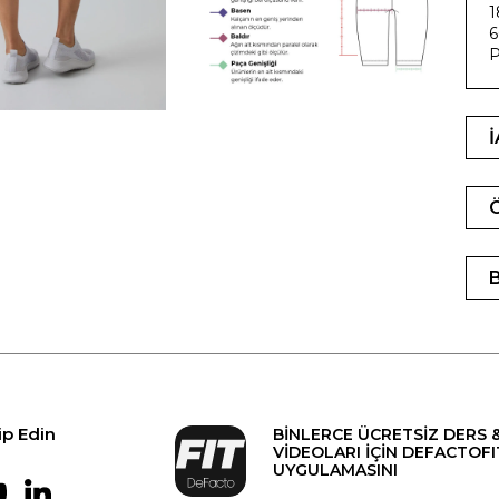
1
6
P
ip Edin
BİNLERCE ÜCRETSİZ DERS 
VİDEOLARI İÇİN DEFACTOFI
UYGULAMASINI