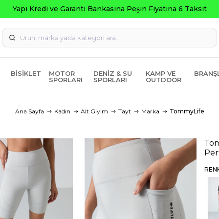
Seçili Ürünlerde ₺2000 
BISIKLET
MOTOR
DENIZ & SU
KAMP VE
BRANŞ
SPORLARI
SPORLARI
OUTDOOR
Ana Sayfa
Kadın
Alt Giyim
Tayt
Marka
TommyLife
Tom
Per
REN