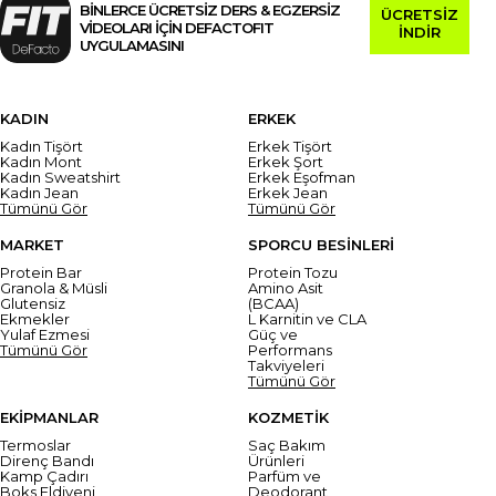
BİNLERCE ÜCRETSİZ DERS & EGZERSİZ
ÜCRETSİZ
VİDEOLARI İÇİN DEFACTOFIT
İNDİR
UYGULAMASINI
KADIN
ERKEK
Kadın Tişört
Erkek Tişört
Kadın Mont
Erkek Şort
Kadın Sweatshirt
Erkek Eşofman
Kadın Jean
Erkek Jean
Tümünü Gör
Tümünü Gör
MARKET
SPORCU BESİNLERİ
Protein Bar
Protein Tozu
Granola & Müsli
Amino Asit
Glutensiz
(BCAA)
Ekmekler
L Karnitin ve CLA
Yulaf Ezmesi
Güç ve
Tümünü Gör
Performans
Takviyeleri
Tümünü Gör
EKİPMANLAR
KOZMETİK
Termoslar
Saç Bakım
Direnç Bandı
Ürünleri
Kamp Çadırı
Parfüm ve
Boks Eldiveni
Deodorant