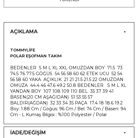
AÇIKLAMA
TOMMYLIFE
POLAR EŞOFMAN TAKIM
BEDENLER S M L XL XXL OMUZDAN BOY 71.5 73
74.5 76 77.5 GÖĞÜS 54 56 58 60 62 ETEK UCU 52 54
56 58 60 YAKA AÇIKLIK 21 21 21.5 21.5 22 OMUZDAN
OMUZA 44.4 46 47.6 49.2 50.8 BEDENLER S M L XL
YANDAN BOY 107 108 109 110 BEL 35 37 39 41
BASEN(20 CM AŞAĞIDAN) 51 53 55 57
BALDIR(AĞDAN) 32 33 34 35 PAÇA 17.4 18 18.6 19.2
Boy: 1.88 Cm / Göğüs: 96 Cm / Bel: 74 Cm / Basen: 94
Cm - L Kumaş Bilgisi : %100 Polyester / Polar
İADE/DEĞİŞİM