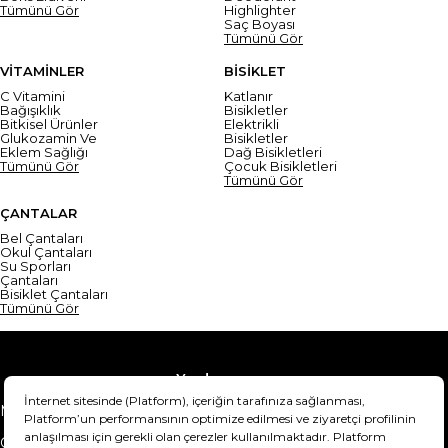
Tümünü Gör
Highlighter
Saç Boyası
Tümünü Gör
VİTAMİNLER
BİSİKLET
C Vitamini
Katlanır
Bağışıklık
Bisikletler
Bitkisel Ürünler
Elektrikli
Glukozamin Ve
Bisikletler
Eklem Sağlığı
Dağ Bisikletleri
Tümünü Gör
Çocuk Bisikletleri
Tümünü Gör
ÇANTALAR
Bel Çantaları
Okul Çantaları
Su Sporları
Çantaları
Bisiklet Çantaları
Tümünü Gör
Yardım
Mesafeli Satış Sözleşmesi
Teslimat Bilgisi
Gizlilik Sözleşmesi
Şartlar & Koşullar