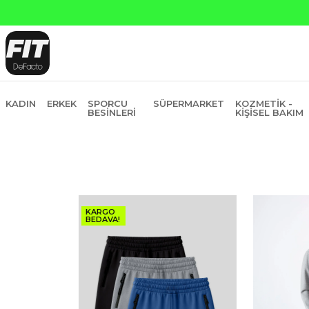
KADIN
ERKEK
SPORCU
SÜPERMARKET
KOZMETIK -
BESINLERI
KIŞISEL BAKIM
KARGO
BEDAVA!