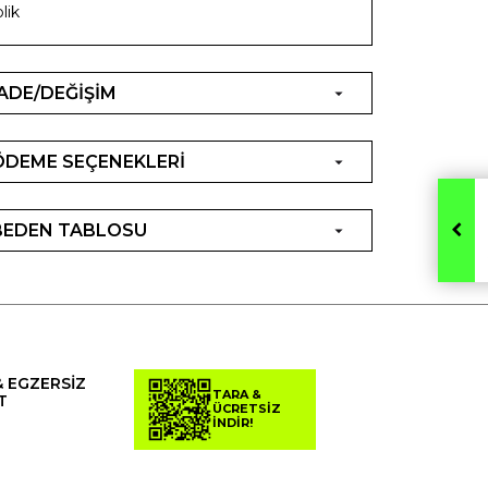
plik
İADE/DEĞİŞİM
ÖDEME SEÇENEKLERİ
BEDEN TABLOSU
& EGZERSİZ
TARA &
T
ÜCRETSİZ
İNDİR!