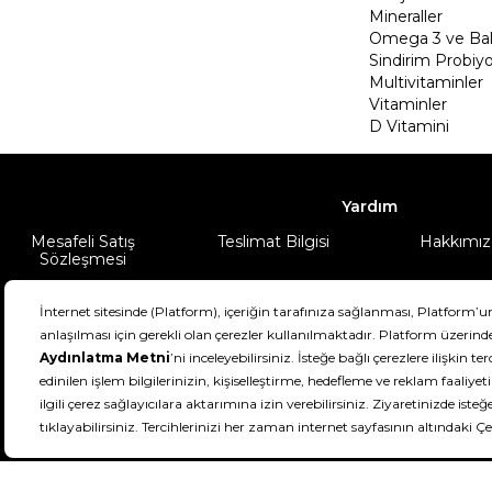
Mineraller
Omega 3 ve Balı
Sindirim Probiyo
Multivitaminler
Vitaminler
D Vitamini
Yardım
Mesafeli Satış
Teslimat Bilgisi
Hakkımız
Sözleşmesi
Şartlar & Koşullar
Ürünüm
DeFactoFIT ©️ 2022-2026. Tüm hakları sa
21