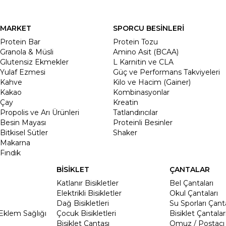
MARKET
SPORCU BESİNLERİ
Protein Bar
Protein Tozu
Granola & Müsli
Amino Asit (BCAA)
Glutensiz Ekmekler
L Karnitin ve CLA
Yulaf Ezmesi
Güç ve Performans Takviyeleri
Kahve
Kilo ve Hacim (Gainer)
Kakao
Kombinasyonlar
Çay
Kreatin
Propolis ve Arı Ürünleri
Tatlandırıcılar
Besin Mayası
Proteinli Besinler
Bitkisel Sütler
Shaker
Makarna
Fındık
BİSİKLET
ÇANTALAR
Katlanır Bisikletler
Bel Çantaları
Elektrikli Bisikletler
Okul Çantaları
Dağ Bisikletleri
Su Sporları Çanta
Eklem Sağlığı
Çocuk Bisikletleri
Bisiklet Çantalar
Bisiklet Çantası
Omuz / Postacı 