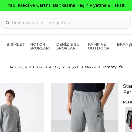
BISIKLET
MOTOR
DENIZ & SU
KAMP VE
BRANŞ
SPORLARI
SPORLARI
OUTDOOR
Ana Sayfa
Erkek
Alt Giyim
Şort
Marka
TommyLife
Sta
Par
REN