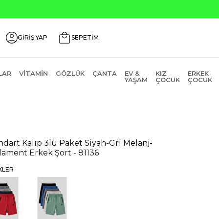
Seçili Ürünlerde ₺2000 Üzeri ₺200 İndirim Kodu: AGUSTOS
GİRİŞ YAP
SEPETİM
LAR
VITAMIN
GÖZLÜK
ÇANTA
EV &
KIZ
ERKEK
YAŞAM
ÇOCUK
ÇOCUK
ndart Kalıp 3lü Paket Siyah-Gri Melanj-
lament Erkek Şort - 81136
KLER