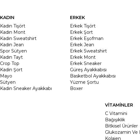
KADIN
ERKEK
Kadın Tişört
Erkek Tişört
Kadın Mont
Erkek Şort
Kadın Sweatshirt
Erkek Eşofman
Kadın Jean
Erkek Jean
Spor Sütyen
Erkek Sweatshirt
Kadın Tayt
Erkek Mont
Crop Top
Erkek Sneaker
Kadin Şort
Güreş Ayakkabısı
Mayo
Basketbol Ayakkabısı
Sütyen
Yüzme Şortu
Kadın Sneaker Ayakkabı
Boxer
VİTAMİNLER
C Vitamini
Bağışıklık
Bitkisel Ürünler
Glukozamin Ve 
Kolajen