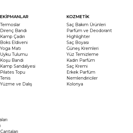
EKİPMANLAR
KOZMETİK
Termoslar
Saç Bakım Ürünleri
Direnç Bandı
Parfüm ve Deodorant
Kamp Çadırı
Highlighter
Boks Eldiveni
Saç Boyası
Yoga Matı
Güneş Kremleri
Uyku Tulumu
Yüz Temizleme
Koşu Bandı
Kadın Parfüm
Kamp Sandalyesi
Saç Kremi
Pilates Topu
Erkek Parfüm
Tenis
Nemlendiriciler
Yüzme ve Dalış
Kolonya
ları
ı
Çantaları