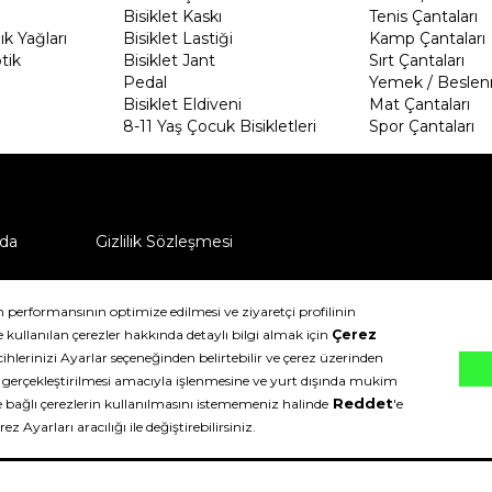
Bisiklet Kaskı
Tenis Çantaları
k Yağları
Bisiklet Lastiği
Kamp Çantaları
tik
Bisiklet Jant
Sırt Çantaları
Pedal
Yemek / Beslen
Bisiklet Eldiveni
Mat Çantaları
8-11 Yaş Çocuk Bisikletleri
Spor Çantaları
da
Gizlilik Sözleşmesi
ü nasıl iade edebilirim?
klıdır.