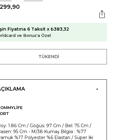
.299,90
şin Fiyatına 6 Taksit x ₺383,32
rldcard ve Bonus'a Özel
TÜKENDI
AÇIKLAMA
OMMYLIFE
ŞORT
oy: 1.86 Cm / Göğüs: 97 Cm / Bel: 75 Cm /
asen: 95 Cm - M/38 Kumaş Bilgisi : %77
amuk %17 Polyester %6 Elastan / Süper İki