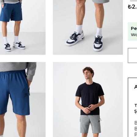
₺2
Pe
Wo
T
B
B
P