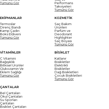
Tümünü Gör
Performans
Takviyeleri
Tümünü Gör
EKİPMANLAR
KOZMETİK
Termoslar
Saç Bakım
Direnç Bandı
Ürünleri
Kamp Çadırı
Parfüm ve
Boks Eldiveni
Deodorant
Tümünü Gör
Highlighter
Saç Boyası
Tümünü Gör
VİTAMİNLER
BİSİKLET
C Vitamini
Katlanır
Bağışıklık
Bisikletler
Bitkisel Ürünler
Elektrikli
Glukozamin Ve
Bisikletler
Eklem Sağlığı
Dağ Bisikletleri
Tümünü Gör
Çocuk Bisikletleri
Tümünü Gör
ÇANTALAR
Bel Çantaları
Okul Çantaları
Su Sporları
Çantaları
Bisiklet Çantaları