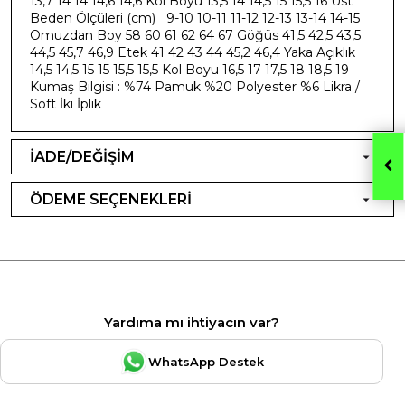
13,7 14 14 14,6 14,6 Kol Boyu 13,5 14 14,5 15 15,5 16 Üst
Beden Ölçüleri (cm) 9-10 10-11 11-12 12-13 13-14 14-15
Omuzdan Boy 58 60 61 62 64 67 Göğüs 41,5 42,5 43,5
44,5 45,7 46,9 Etek 41 42 43 44 45,2 46,4 Yaka Açıklık
14,5 14,5 15 15 15,5 15,5 Kol Boyu 16,5 17 17,5 18 18,5 19
Kumaş Bilgisi : %74 Pamuk %20 Polyester %6 Likra /
Soft İki İplik
İADE/DEĞİŞİM
ÖDEME SEÇENEKLERİ
Yardıma mı ihtiyacın var?
WhatsApp Destek