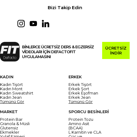
Bizi Takip Edin
BİNLERCE ÜCRETSİZ DERS & EGZERSİZ
ÜCRETSİZ
VİDEOLARI İÇİN DEFACTOFIT
İNDİR
UYGULAMASINI
KADIN
ERKEK
Kadın Tişört
Erkek Tişört
Kadın Mont
Erkek Şort
Kadın Sweatshirt
Erkek Eşofman
Kadın Jean
Erkek Jean
Tümünü Gör
Tümünü Gör
MARKET
SPORCU BESİNLERİ
Protein Bar
Protein Tozu
Granola & Müsli
Amino Asit
Glutensiz
(BCAA)
Ekmekler
L Karnitin ve CLA
Yulaf Ezmesi
Güç ve