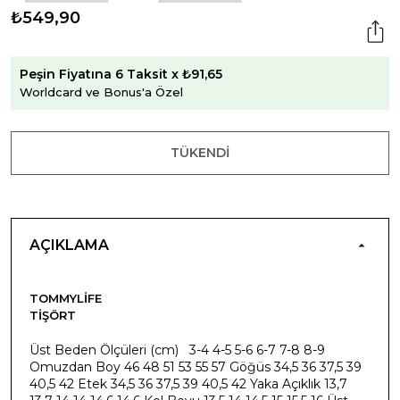
₺549,90
Peşin Fiyatına 6 Taksit x ₺91,65
Worldcard ve Bonus'a Özel
TÜKENDI
AÇIKLAMA
TOMMYLIFE
TIŞÖRT
Üst Beden Ölçüleri (cm) 3-4 4-5 5-6 6-7 7-8 8-9
Omuzdan Boy 46 48 51 53 55 57 Göğüs 34,5 36 37,5 39
40,5 42 Etek 34,5 36 37,5 39 40,5 42 Yaka Açıklık 13,7