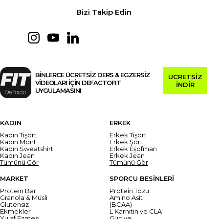
Bizi Takip Edin
BİNLERCE ÜCRETSİZ DERS & EGZERSİZ
ÜCRETSİZ
VİDEOLARI İÇİN DEFACTOFIT
İNDİR
UYGULAMASINI
KADIN
ERKEK
Kadın Tişört
Erkek Tişört
Kadın Mont
Erkek Şort
Kadın Sweatshirt
Erkek Eşofman
Kadın Jean
Erkek Jean
Tümünü Gör
Tümünü Gör
MARKET
SPORCU BESİNLERİ
Protein Bar
Protein Tozu
Granola & Müsli
Amino Asit
Glutensiz
(BCAA)
Ekmekler
L Karnitin ve CLA
Yulaf Ezmesi
Güç ve