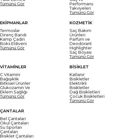
Tümünü Gör
Performans
Takviyeleri
Tümünü Gör
EKİPMANLAR
KOZMETİK
Termoslar
Saç Bakım
Direnç Bandı
Ürünleri
Kamp Çadırı
Parfüm ve
Boks Eldiveni
Deodorant
Tümünü Gör
Highlighter
Saç Boyası
Tümünü Gör
VİTAMİNLER
BİSİKLET
C Vitamini
Katlanır
Bağışıklık
Bisikletler
Bitkisel Ürünler
Elektrikli
Glukozamin Ve
Bisikletler
Eklem Sağlığı
Dağ Bisikletleri
Tümünü Gör
Çocuk Bisikletleri
Tümünü Gör
ÇANTALAR
Bel Çantaları
Okul Çantaları
Su Sporları
Çantaları
Bisiklet Çantaları