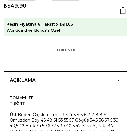
₺549,90
Peşin Fiyatına 6 Taksit x ₺91,65
Worldcard ve Bonus'a Özel
TÜKENDI
AÇIKLAMA
TOMMYLIFE
TIŞÖRT
Üst Beden Ölçüleri (cm) 3-4 4-5 5-6 6-7 7-8 8-9
Omuzdan Boy 46 48 51 53 55 57 Göğüs 34,5 36 37,5 39
40,5 42 Etek 34,5 36 37,5 39 40,5 42 Yaka Açıklık 13,7