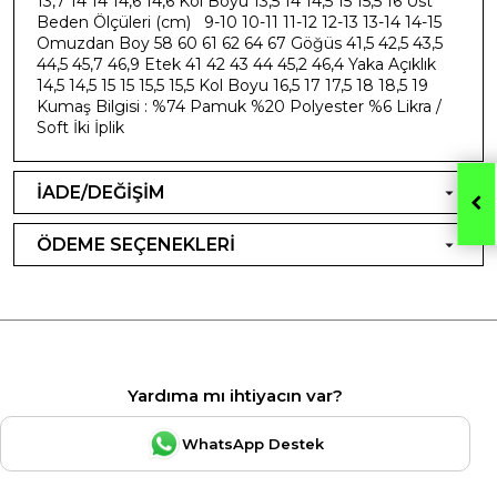
13,7 14 14 14,6 14,6 Kol Boyu 13,5 14 14,5 15 15,5 16 Üst
Beden Ölçüleri (cm) 9-10 10-11 11-12 12-13 13-14 14-15
Omuzdan Boy 58 60 61 62 64 67 Göğüs 41,5 42,5 43,5
44,5 45,7 46,9 Etek 41 42 43 44 45,2 46,4 Yaka Açıklık
14,5 14,5 15 15 15,5 15,5 Kol Boyu 16,5 17 17,5 18 18,5 19
Kumaş Bilgisi : %74 Pamuk %20 Polyester %6 Likra /
Soft İki İplik
İADE/DEĞİŞİM
ÖDEME SEÇENEKLERİ
Yardıma mı ihtiyacın var?
WhatsApp Destek