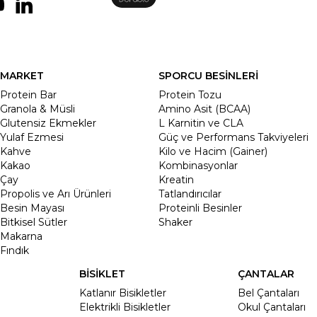
MARKET
SPORCU BESİNLERİ
Protein Bar
Protein Tozu
Granola & Müsli
Amino Asit (BCAA)
Glutensiz Ekmekler
L Karnitin ve CLA
Yulaf Ezmesi
Güç ve Performans Takviyeleri
Kahve
Kilo ve Hacim (Gainer)
Kakao
Kombinasyonlar
Çay
Kreatin
Propolis ve Arı Ürünleri
Tatlandırıcılar
Besin Mayası
Proteinli Besinler
Bitkisel Sütler
Shaker
Makarna
Fındık
BİSİKLET
ÇANTALAR
Katlanır Bisikletler
Bel Çantaları
Elektrikli Bisikletler
Okul Çantaları