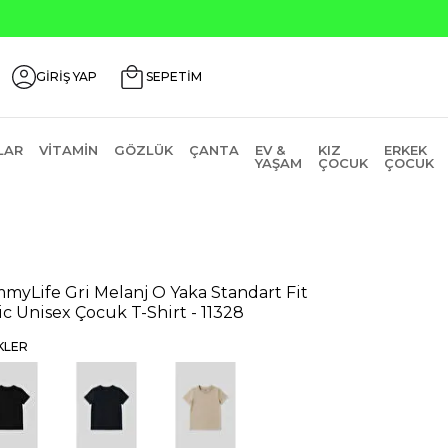
Seçili Ürünlerde ₺2000 Üzeri ₺200 İn
GİRİŞ YAP
SEPETİM
LAR
VITAMIN
GÖZLÜK
ÇANTA
EV &
KIZ
ERKEK
YAŞAM
ÇOCUK
ÇOCUK
myLife Gri Melanj O Yaka Standart Fit
ic Unisex Çocuk T-Shirt - 11328
KLER