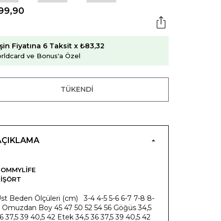
99,90
şin Fiyatına 6 Taksit x ₺83,32
rldcard ve Bonus'a Özel
TÜKENDI
AÇIKLAMA
OMMYLIFE
IŞÖRT
st Beden Ölçüleri (cm) 3-4 4-5 5-6 6-7 7-8 8-
 Omuzdan Boy 45 47 50 52 54 56 Göğüs 34,5
6 37,5 39 40,5 42 Etek 34,5 36 37,5 39 40,5 42