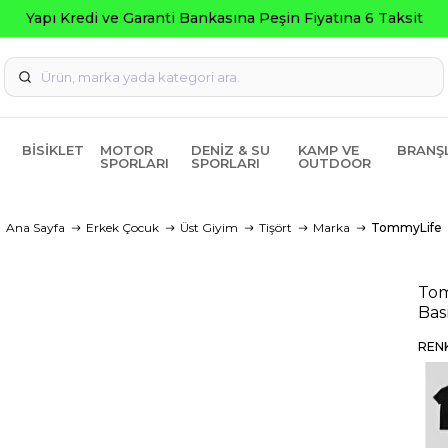
BISIKLET
MOTOR
DENIZ & SU
KAMP VE
BRANŞ
SPORLARI
SPORLARI
OUTDOOR
Ana Sayfa
Erkek Çocuk
Üst Giyim
Tişört
Marka
TommyLife
Tom
Bas
REN