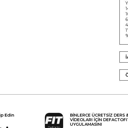
Y
1
1
6
4
1
%
ip Edin
BİNLERCE ÜCRETSİZ DERS 
VİDEOLARI İÇİN DEFACTOFI
UYGULAMASINI