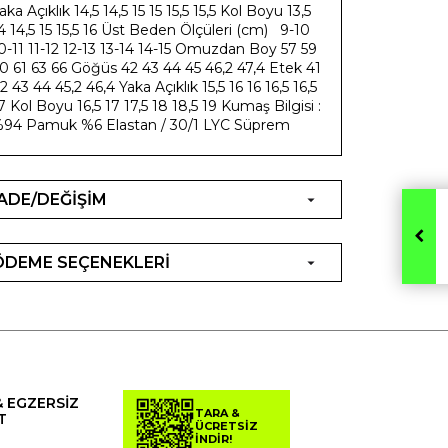
aka Açıklık 14,5 14,5 15 15 15,5 15,5 Kol Boyu 13,5
4 14,5 15 15,5 16 Üst Beden Ölçüleri (cm) 9-10
0-11 11-12 12-13 13-14 14-15 Omuzdan Boy 57 59
0 61 63 66 Göğüs 42 43 44 45 46,2 47,4 Etek 41
2 43 44 45,2 46,4 Yaka Açıklık 15,5 16 16 16,5 16,5
7 Kol Boyu 16,5 17 17,5 18 18,5 19 Kumaş Bilgisi :
94 Pamuk %6 Elastan / 30/1 LYC Süprem
İADE/DEĞİŞİM
ÖDEME SEÇENEKLERİ
& EGZERSİZ
TARA &
T
ÜCRETSİZ
İNDİR!