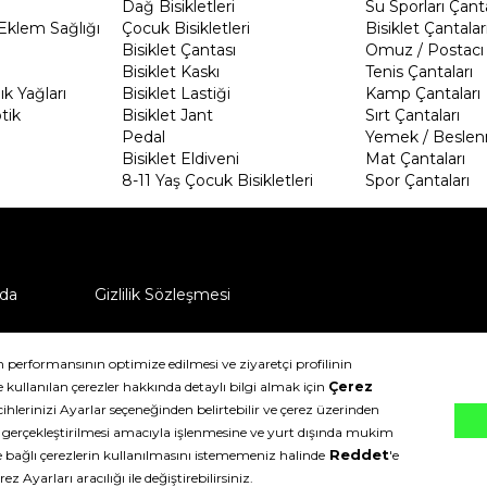
Dağ Bisikletleri
Su Sporları Çanta
Eklem Sağlığı
Çocuk Bisikletleri
Bisiklet Çantalar
Bisiklet Çantası
Omuz / Postacı 
Bisiklet Kaskı
Tenis Çantaları
k Yağları
Bisiklet Lastiği
Kamp Çantaları
tik
Bisiklet Jant
Sırt Çantaları
Pedal
Yemek / Beslen
Bisiklet Eldiveni
Mat Çantaları
8-11 Yaş Çocuk Bisikletleri
Spor Çantaları
da
Gizlilik Sözleşmesi
ü nasıl iade edebilirim?
klıdır.