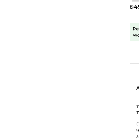
₺4
Pe
Wo
T
T
Ü
9
3