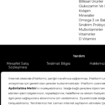
Bitkisel Ürünler
Glukozamin Ve 
Kolajen
Mineraller
Omega 3 ve Balı
Sindirim Probiyo
Multivitaminler
Vitaminler
D Vitamini
Yardım
Mesafeli Satış
Teslimat Bilgisi
Hakkımız
Sözleşmesi
Şartlar & Koşullar
Ürünüm
DeFactoFIT ©️ 2022-2026. Tüm hakları sa