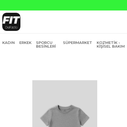
in Fiyatına 6 Taksit
KADIN
ERKEK
SPORCU
SÜPERMARKET
KOZMETIK -
BESINLERI
KIŞISEL BAKIM