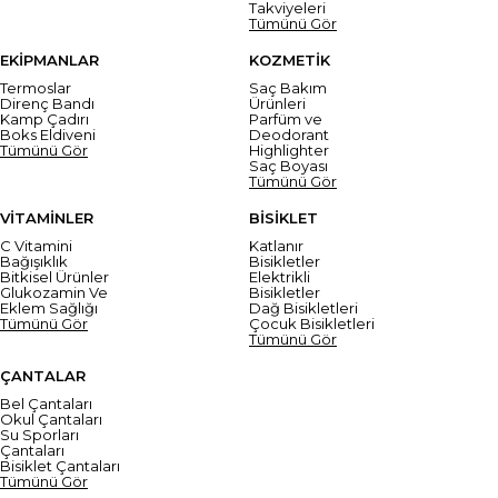
Takviyeleri
Tümünü Gör
EKİPMANLAR
KOZMETİK
Termoslar
Saç Bakım
Direnç Bandı
Ürünleri
Kamp Çadırı
Parfüm ve
Boks Eldiveni
Deodorant
Tümünü Gör
Highlighter
Saç Boyası
Tümünü Gör
VİTAMİNLER
BİSİKLET
C Vitamini
Katlanır
Bağışıklık
Bisikletler
Bitkisel Ürünler
Elektrikli
Glukozamin Ve
Bisikletler
Eklem Sağlığı
Dağ Bisikletleri
Tümünü Gör
Çocuk Bisikletleri
Tümünü Gör
ÇANTALAR
Bel Çantaları
Okul Çantaları
Su Sporları
Çantaları
Bisiklet Çantaları
Tümünü Gör