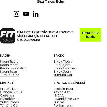
Bizi Takip Edin
BİNLERCE ÜCRETSİZ DERS & EGZERSİZ
ÜCRETSİZ
VİDEOLARI İÇİN DEFACTOFIT
İNDİR
UYGULAMASINI
KADIN
ERKEK
Kadın Tişört
Erkek Tişört
Kadın Mont
Erkek Şort
Kadın Sweatshirt
Erkek Eşofman
Kadın Jean
Erkek Jean
Tümünü Gör
Tümünü Gör
MARKET
SPORCU BESİNLERİ
Protein Bar
Protein Tozu
Granola & Müsli
Amino Asit
Glutensiz
(BCAA)
Ekmekler
L Karnitin ve CLA
Yulaf Ezmesi
Güç ve
Tümünü Gör
Performans